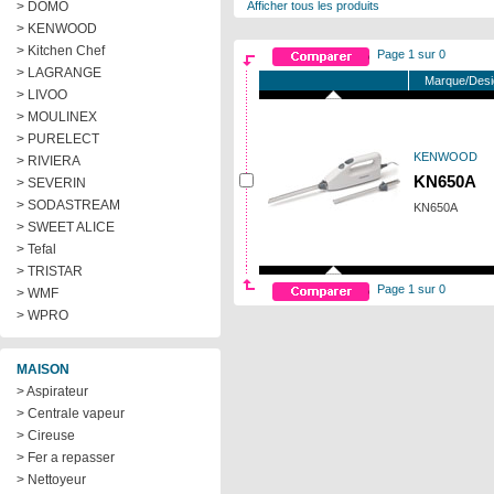
> DOMO
Afficher tous les produits
> KENWOOD
> Kitchen Chef
Page 1 sur 0
> LAGRANGE
Marque/Desi
> LIVOO
> MOULINEX
> PURELECT
KENWOOD
> RIVIERA
KN650A
> SEVERIN
> SODASTREAM
KN650A
> SWEET ALICE
> Tefal
> TRISTAR
Page 1 sur 0
> WMF
> WPRO
MAISON
> Aspirateur
> Centrale vapeur
> Cireuse
> Fer a repasser
> Nettoyeur