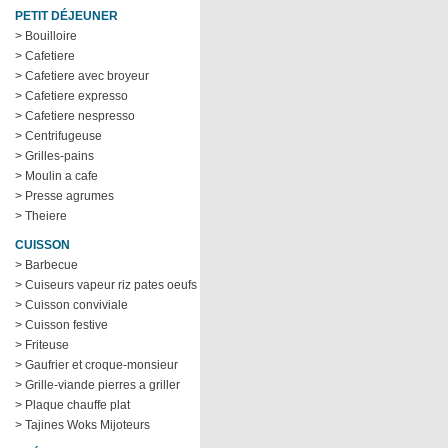
PETIT DÉJEUNER
> Bouilloire
> Cafetiere
> Cafetiere avec broyeur
> Cafetiere expresso
> Cafetiere nespresso
> Centrifugeuse
> Grilles-pains
> Moulin a cafe
> Presse agrumes
> Theiere
CUISSON
> Barbecue
> Cuiseurs vapeur riz pates oeufs
> Cuisson conviviale
> Cuisson festive
> Friteuse
> Gaufrier et croque-monsieur
> Grille-viande pierres a griller
> Plaque chauffe plat
> Tajines Woks Mijoteurs