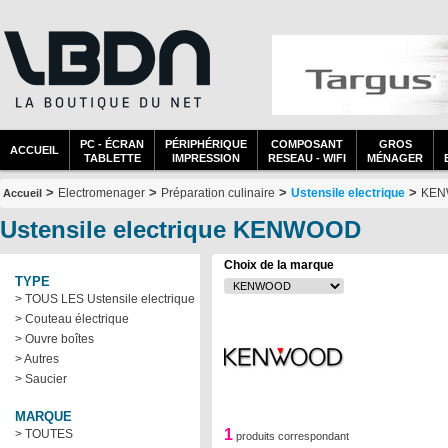
PC - ÉCRAN
PÉRIPHÉRIQUE
COMPOSANT
GROS
ACCUEIL
TABLETTE
IMPRESSION
RESEAU - WIFI
MÉNAGER
>
>
>
>
Electromenager
Préparation culinaire
Ustensile electrique
KEN
Accueil
Ustensile electrique KENWOOD
Choix de la marque
TYPE
> TOUS LES Ustensile electrique
> Couteau électrique
> Ouvre boîtes
> Autres
> Saucier
MARQUE
1
> TOUTES
produits correspondant