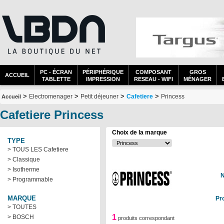
PC - ÉCRAN
PÉRIPHÉRIQUE
COMPOSANT
GROS
ACCUEIL
TABLETTE
IMPRESSION
RESEAU - WIFI
MÉNAGER
>
>
>
>
Electromenager
Petit déjeuner
Cafetiere
Princess
Accueil
Cafetiere Princess
Choix de la marque
TYPE
> TOUS LES Cafetiere
> Classique
> Isotherme
N
> Programmable
MARQUE
Pr
> TOUTES
1
> BOSCH
produits correspondant