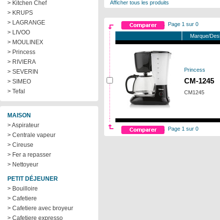
> Kitchen Chef
Afficher tous les produits
> KRUPS
> LAGRANGE
Page 1 sur 0
> LIVOO
Marque/Desi
> MOULINEX
> Princess
> RIVIERA
Princess
> SEVERIN
CM-1245
> SIMEO
> Tefal
CM1245
MAISON
> Aspirateur
Page 1 sur 0
> Centrale vapeur
> Cireuse
> Fer a repasser
> Nettoyeur
PETIT DÉJEUNER
> Bouilloire
> Cafetiere
> Cafetiere avec broyeur
> Cafetiere expresso