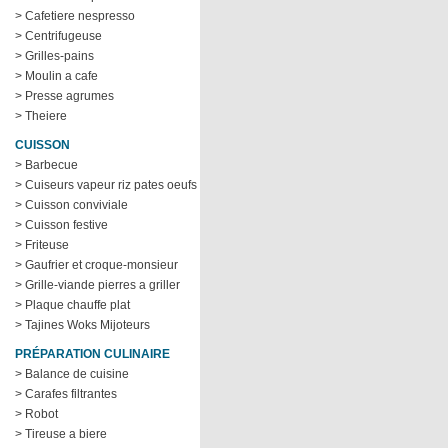
> Cafetiere nespresso
> Centrifugeuse
> Grilles-pains
> Moulin a cafe
> Presse agrumes
> Theiere
CUISSON
> Barbecue
> Cuiseurs vapeur riz pates oeufs
> Cuisson conviviale
> Cuisson festive
> Friteuse
> Gaufrier et croque-monsieur
> Grille-viande pierres a griller
> Plaque chauffe plat
> Tajines Woks Mijoteurs
PRÉPARATION CULINAIRE
> Balance de cuisine
> Carafes filtrantes
> Robot
> Tireuse a biere