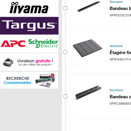
Norstone
Bandeau b
NPRDUSCOV
Norstone
Étagère fi
NPRSHELFFI
Norstone
Bandeau o
NPRCABMAN