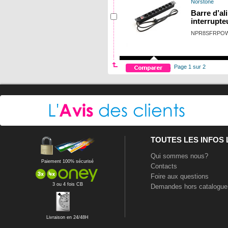
Norstone
Barre d’a
interrupte
NPR8SFRPO
Page 1 sur 2
TOUTES LES INFOS
Qui sommes nous?
Paiement 100% sécurisé
Contacts
Foire aux questions
3 ou 4 fois CB
Demandes hors catalogue
Livraison en 24/48H