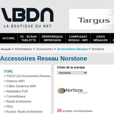
PC - ÉCRAN
PÉRIPHÉRIQUE
COMPOSANT
GROS
ACCUEIL
TABLETTE
IMPRESSION
RESEAU - WIFI
MÉNAGER
>
>
>
>
Informatique
Accessoires
Accessoires Reseau
Norstone
Accueil
Accessoires Reseau Norstone
Choix de la marque
TYPE
> TOUS LES Accessoires Reseau
> Antenne WiFi
> Câble d'antenne WiFi
> Adaptateur PoE
> Convertisseur
> Racks et Armoires
> PDU
25
produits correspondants
> Access. Racks et Armoires