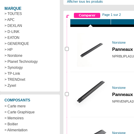
Afficher tous les produits
MARQUE
> TOUTES
Page 1 sur 2
> APC
> DEXLAN
> D-LINK
> EATON
Norstone
> GENERIQUE
Panneaux 
> HP
> Norstone
NPRBLIPLA1U
> Planet Technology
> Synology
> TP-Link
> TRENDnet
> Zyxel
Norstone
Panneaux 
COMPOSANTS
NPRVENPLA1
> Carte mere
> Carte Graphique
> Memoires
> Boitier
> Alimentation
Norstone