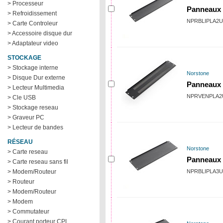
> Processeur
Panneaux 
> Refroidissement
NPRBLIPLA2U
> Carte Controleur
> Accessoire disque dur
> Adaptateur video
STOCKAGE
> Stockage interne
Norstone
> Disque Dur externe
Panneaux 
> Lecteur Multimedia
NPRVENPLA2
> Cle USB
> Stockage reseau
> Graveur PC
> Lecteur de bandes
RÉSEAU
Norstone
> Carte reseau
Panneaux 
> Carte reseau sans fil
> Modem/Routeur
NPRBLIPLA3U
> Routeur
> Modem/Routeur
> Modem
> Commutateur
> Courant porteur CPL