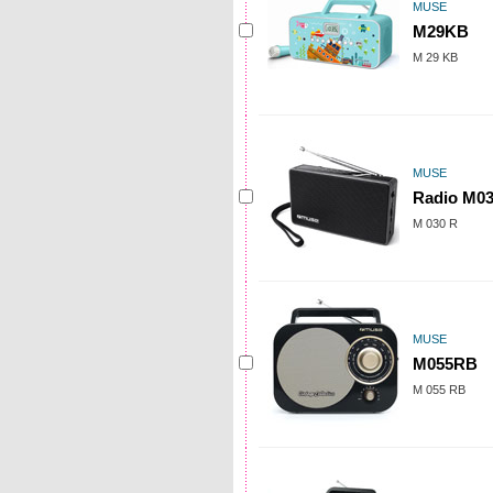
MUSE
M29KB
M 29 KB
MUSE
Radio M0
M 030 R
MUSE
M055RB
M 055 RB