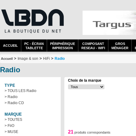
PC - ÉCRAN
PÉRIPHÉRIQUE
COMPOSANT
GROS
ACCUEIL
TABLETTE
IMPRESSION
RESEAU - WIFI
MÉNAGER
>
>
>
Image & son
HiFi
Radio
Accueil
Radio
Choix de la marque
TYPE
> TOUS LES Radio
> Radio
> Radio CD
MARQUE
> TOUTES
> FiiO
21
> MUSE
produits correspondants