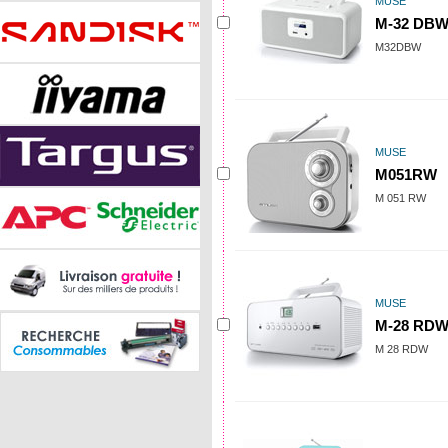
MUSE
M-32 DB
M32DBW
MUSE
M051RW
M 051 RW
MUSE
M-28 RD
M 28 RDW