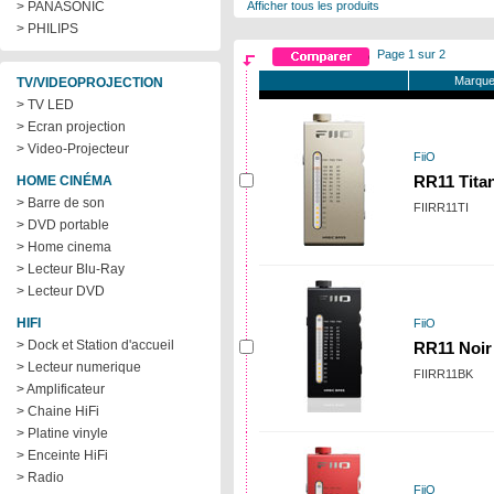
> PANASONIC
Afficher tous les produits
> PHILIPS
Page 1 sur 2
Marque
TV/VIDEOPROJECTION
> TV LED
> Ecran projection
> Video-Projecteur
FiiO
HOME CINÉMA
RR11 Tita
> Barre de son
FIIRR11TI
> DVD portable
> Home cinema
> Lecteur Blu-Ray
> Lecteur DVD
HIFI
FiiO
> Dock et Station d'accueil
RR11 Noir
> Lecteur numerique
FIIRR11BK
> Amplificateur
> Chaine HiFi
> Platine vinyle
> Enceinte HiFi
> Radio
FiiO