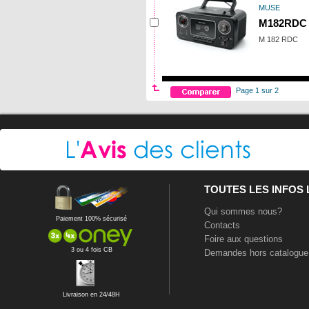
MUSE
M182RDC
M 182 RDC
Page 1 sur 2
TOUTES LES INFOS
Qui sommes nous?
Paiement 100% sécurisé
Contacts
Foire aux questions
3 ou 4 fois CB
Demandes hors catalogue
Livraison en 24/48H