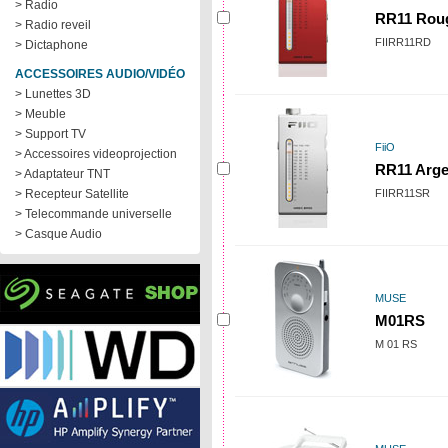
> Radio
RR11 Rou
> Radio reveil
FIIRR11RD
> Dictaphone
ACCESSOIRES AUDIO/VIDÉO
> Lunettes 3D
> Meuble
> Support TV
FiiO
> Accessoires videoprojection
RR11 Arge
> Adaptateur TNT
> Recepteur Satellite
FIIRR11SR
> Telecommande universelle
> Casque Audio
MUSE
M01RS
M 01 RS