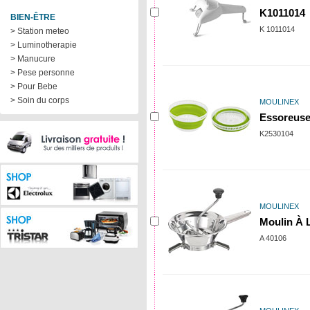
K1011014
BIEN-ÊTRE
K 1011014
> Station meteo
> Luminotherapie
> Manucure
> Pese personne
> Pour Bebe
> Soin du corps
MOULINEX
Essoreuse 
K2530104
MOULINEX
Moulin À 
A 40106