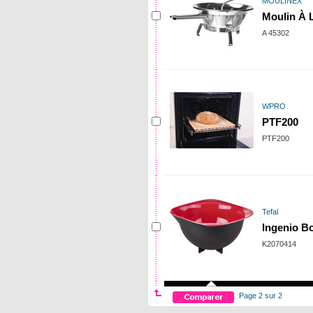
MOULINEX
Moulin À 
A 45302
WPRO
PTF200
PTF200
Tefal
Ingenio Bo
K2070414
Page 2 sur 2