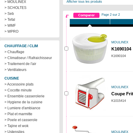
> MOULINEX
Afficher tous les produits
> SCHOLTES
> Seb
Page 2 sur 2
> Tefal
> WMF
> WPRO
MOULINEX
CHAUFFAGE / CLIM
K1690104
> Chauffage
K1690104
> Climatiseur / Rafraichisseur
> Traitement de l'air
> Ventilateurs
CUISINE
> Accessoire plats
MOULINEX
> Cocotte minute
Coupe Fri
> Ensemble casserolerie
K1015414
> Hygiene de la cuisine
> Lumiere d'ambiance
> Plat et marmitte
> Poele et casserole
> Tajine et wok
> Ustensiles
MOULINEX