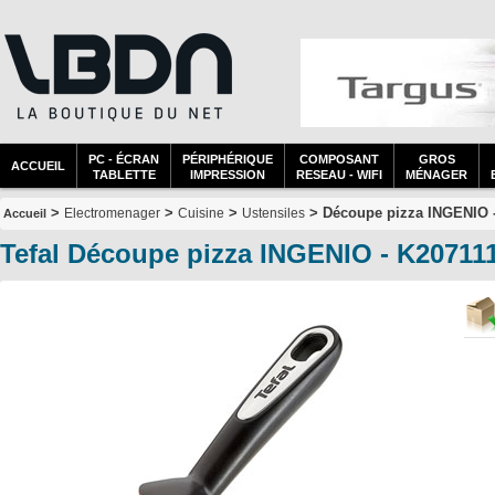
PC - ÉCRAN
PÉRIPHÉRIQUE
COMPOSANT
GROS
ACCUEIL
TABLETTE
IMPRESSION
RESEAU - WIFI
MÉNAGER
>
>
>
> Découpe pizza INGENIO 
Electromenager
Cuisine
Ustensiles
Accueil
Tefal Découpe pizza INGENIO - K20711