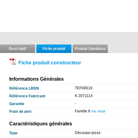
Descriptif
Fiche produit
Produit Similaires
Fiche produit constructeur
Informations Générales
TEF00618
Référence LBDN
K 2071114
Référence Fabricant
-
Garantie
Famille II
Frais de port
Voir détail
Caractéristiques générales
Découpe-pizza
Type