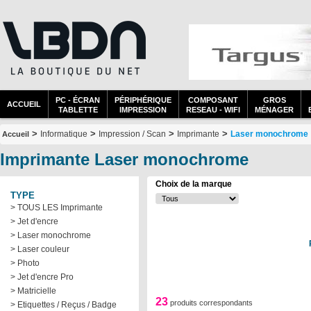
PC - ÉCRAN
PÉRIPHÉRIQUE
COMPOSANT
GROS
ACCUEIL
TABLETTE
IMPRESSION
RESEAU - WIFI
MÉNAGER
>
>
>
>
Informatique
Impression / Scan
Imprimante
Laser monochrome
Accueil
Imprimante Laser monochrome
Choix de la marque
TYPE
> TOUS LES Imprimante
> Jet d'encre
> Laser monochrome
> Laser couleur
> Photo
> Jet d'encre Pro
> Matricielle
23
produits correspondants
> Etiquettes / Reçus / Badge