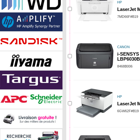
HP
LaserJet 
7MD66F#B19
CANON
i-SENSYS
LBP6030B
8468B006
HP
LaserJet
6GW62F#B19