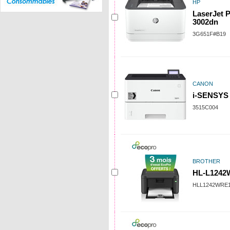
HP
LaserJet 
3002dn
3G651F#B19
CANON
i-SENSYS
3515C004
BROTHER
HL-L1242
HLL1242WRE