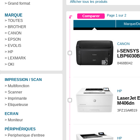
Afficher tous les produits
> Grand format
MARQUE
Page 1 sur 2
> TOUTES
Marque/De
> BROTHER
> CANON
> EPSON
CANON
> EVOLIS
i-SENSYS
> HP
LBP6030B
> LEXMARK
8468B042
> OKI
IMPRESSION / SCAN
> Multifonction
HP
> Scanner
LaserJet E
> Imprimante
M406dn
> Etiqueteuse
3PZ15A#B19
ECRAN
> Moniteur
PÉRIPHÉRIQUES
> Peripherique d'entree
HP