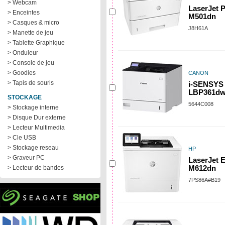
> Webcam
LaserJet 
> Enceintes
M501dn
> Casques & micro
J8H61A
> Manette de jeu
> Tablette Graphique
> Onduleur
> Console de jeu
> Goodies
CANON
> Tapis de souris
i-SENSYS
LBP361d
STOCKAGE
5644C008
> Stockage interne
> Disque Dur externe
> Lecteur Multimedia
> Cle USB
> Stockage reseau
HP
> Graveur PC
LaserJet E
> Lecteur de bandes
M612dn
7PS86A#B19