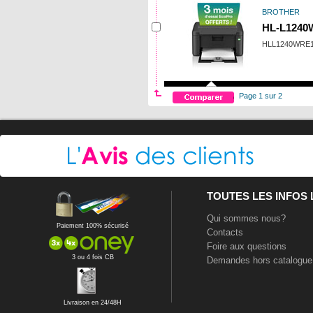
BROTHER
HL-L1240
HLL1240WRE
Page 1 sur 2
TOUTES LES INFOS
Qui sommes nous?
Paiement 100% sécurisé
Contacts
Foire aux questions
3 ou 4 fois CB
Demandes hors catalogue
Livraison en 24/48H