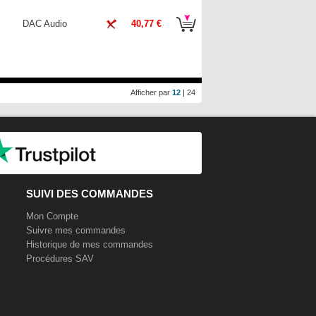
DAC Audio
40,77 €
Afficher par
12
|
24
SUIVI DES COMMANDES
Mon Compte
Suivre mes commandes
Historique de mes commandes
Procédures SAV