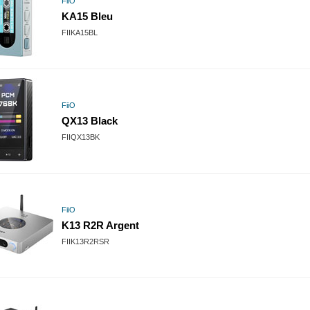
FiiO
KA15 Bleu
FIIKA15BL
FiiO
QX13 Black
FIIQX13BK
FiiO
K13 R2R Argent
FIIK13R2RSR