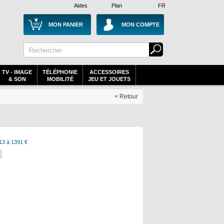
Aides
Plan
FR
MON PANIER
MON COMPTE
TV - IMAGE
TÉLÉPHONIE
ACCESSOIRES
& SON
MOBILITÉ
JEU ET JOUETS
< Retour
13 à 1391 €