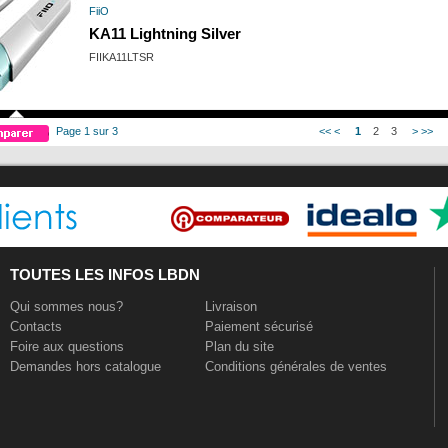
FiiO
KA11 Lightning Silver
FIIKA11LTSR
Page 1 sur 3
<<
<
1
2
3
>
>>
TOUTES LES INFOS LBDN
Qui sommes nous?
Livraison
Contacts
Paiement sécurisé
Foire aux questions
Plan du site
Demandes hors catalogue
Conditions générales de ventes