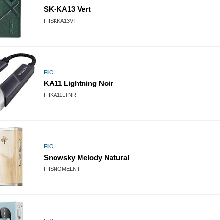
SK-KA13 Vert
FIISKKA13VT
FiiO
KA11 Lightning Noir
FIIKA11LTNR
FiiO
Snowsky Melody Natural
FIISNOMELNT