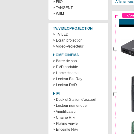
> FiiO
Afficher tous
> TANGENT
> WIIM
TV/VIDEOPROJECTION
> TV LED
> Ecran projection
> Video-Projecteur
HOME CINÉMA
> Barre de son
> DVD portable
> Home cinema
> Lecteur Blu-Ray
> Lecteur DVD
HIFI
> Dock et Station d'accueil
> Lecteur numerique
> Amplificateur
> Chaine HiFi
> Platine vinyle
> Enceinte HiFi