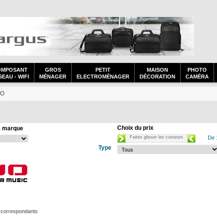
OMPOSANT
GROS
PETIT
MAISON
PHOTO
EAU - WIFI
MÉNAGER
ELECTROMÉNAGER
DÉCORATION
CAMÉRA
iO
Choix du prix
a marque
Faites glisser les curseurs
De 
Type
 correspondants