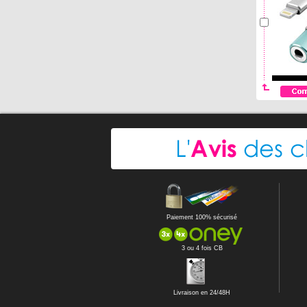
Paiement 100% sécurisé
3 ou 4 fois CB
Livraison en 24/48H