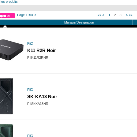
 les produits
Page 1 sur 3
<<
<
1
2
3
>
>>
Marque/Designation
FiiO
K11 R2R Noir
FIIK11R2RNR
FiiO
SK-KA13 Noir
FIISKKA13NR
FiiO