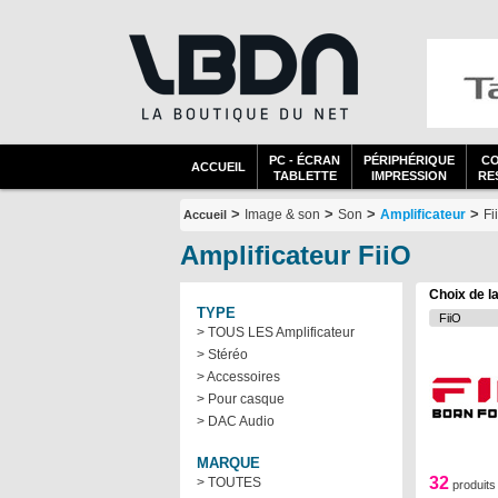
PC - ÉCRAN
PÉRIPHÉRIQUE
C
ACCUEIL
TABLETTE
IMPRESSION
RES
>
>
>
>
Image & son
Son
Amplificateur
Fi
Accueil
Amplificateur FiiO
Choix de l
TYPE
> TOUS LES Amplificateur
> Stéréo
> Accessoires
> Pour casque
> DAC Audio
MARQUE
32
> TOUTES
produits