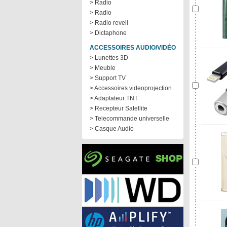
> Radio
> Radio
> Radio reveil
> Dictaphone
ACCESSOIRES AUDIO/VIDÉO
> Lunettes 3D
> Meuble
> Support TV
> Accessoires videoprojection
> Adaptateur TNT
> Recepteur Satellite
> Telecommande universelle
> Casque Audio