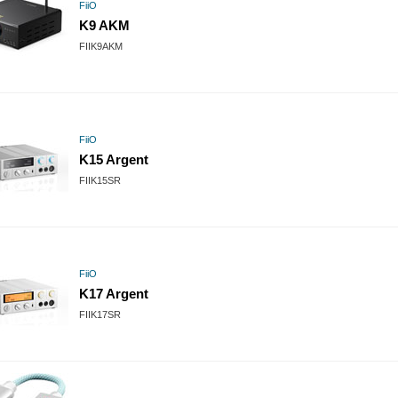
FiiO
K9 AKM
FIIK9AKM
FiiO
K15 Argent
FIIK15SR
FiiO
K17 Argent
FIIK17SR