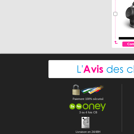
Paiement 100% sécurisé
3 ou 4 fois CB
Livraison en 24/48H