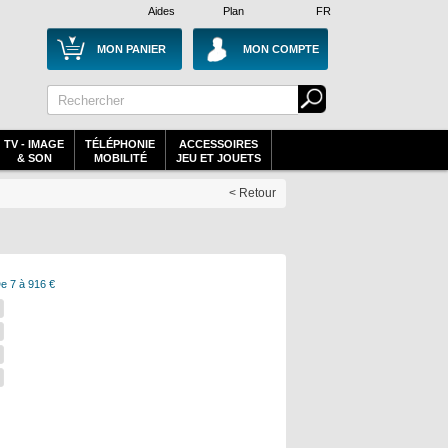
Aides
Plan
FR
MON PANIER
MON COMPTE
TV - IMAGE
TÉLÉPHONIE
ACCESSOIRES
& SON
MOBILITÉ
JEU ET JOUETS
< Retour
e 7 à 916 €