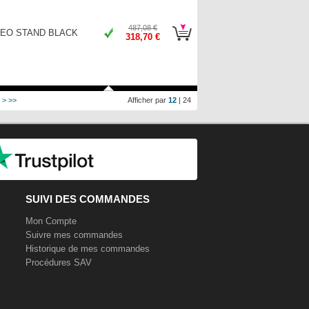
487,08 €
REO STAND BLACK
318,70 €
>
>>
Afficher par
12
|
24
SUIVI DES COMMANDES
Mon Compte
Suivre mes commandes
Historique de mes commandes
Procédures SAV