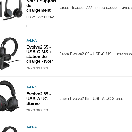
Noir + support
de
Cisco Headset 722 - micro-casque - avec
chargement
HS-WL-722-BUNAS-
C
JABRA
Evolve2 65 -
USB-C MS +
Jabra Evolve2 65 - USB-C MS + station de
station de
charge - Noir
26599-999-889
JABRA
Evolve2 85 -
USB-A UC
Jabra Evolve2 85 - USB-A UC Stereo
Stereo
28599-989-999
JABRA