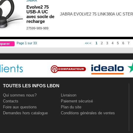
JABRA
Evolve2 75
USB-A UC
JABRA EVOLVE2 75 LINK380A UC STE
avec socle de
recharge
27599-989-989
Page 1 sur 33
<<
<
1
2
3
4
5
6
7
TOUTES LES INFOS LBDN
Qui sommes nous?
Livraison
Contacts
Paiement sécurisé
Foire aux questions
Plan du site
Demandes hors catalogue
Conditions générales de ventes