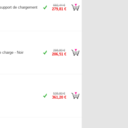
692,44 €
 support de chargement
279,81 €
298,80 €
 charge - Noir
206,51 €
538,80 €
361,20 €