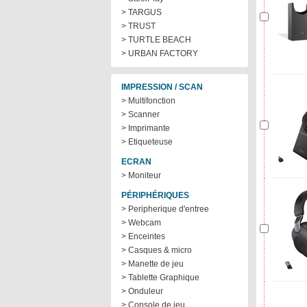
> TARGUS
> TRUST
> TURTLE BEACH
> URBAN FACTORY
IMPRESSION / SCAN
> Multifonction
> Scanner
> Imprimante
> Etiqueteuse
ECRAN
> Moniteur
PÉRIPHÉRIQUES
> Peripherique d'entree
> Webcam
> Enceintes
> Casques & micro
> Manette de jeu
> Tablette Graphique
> Onduleur
> Console de jeu