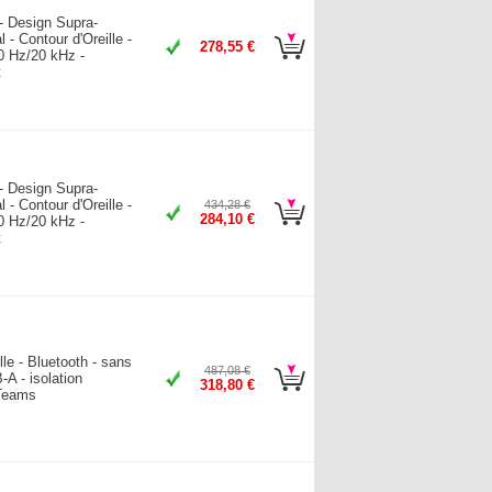
- Design Supra-
l - Contour d'Oreille -
278,55 €
0 Hz/20 kHz -
t
- Design Supra-
l - Contour d'Oreille -
434,28 €
284,10 €
0 Hz/20 kHz -
t
le - Bluetooth - sans
487,08 €
B-A - isolation
318,80 €
 Teams