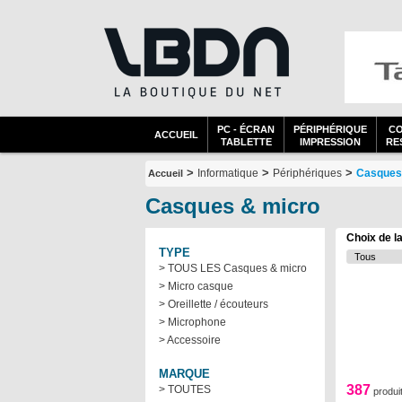
PC - ÉCRAN
PÉRIPHÉRIQUE
C
ACCUEIL
TABLETTE
IMPRESSION
RES
>
>
>
Informatique
Périphériques
Casques
Accueil
Casques & micro
Choix de l
TYPE
> TOUS LES Casques & micro
> Micro casque
> Oreillette / écouteurs
> Microphone
> Accessoire
MARQUE
387
> TOUTES
produi