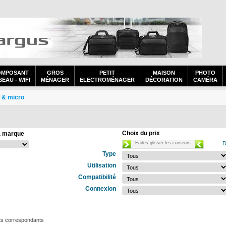
OMPOSANT
GROS
PETIT
MAISON
PHOTO
EAU - WIFI
MÉNAGER
ELECTROMÉNAGER
DÉCORATION
CAMÉRA
 & micro
Choix du prix
a marque
Faites glisser les curseurs
D
Type
Utilisation
Compatibilité
Connexion
ts correspondants