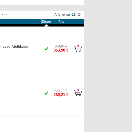
>
>>
Afficher par
12
|
24
Dispo
Prix
- avec Multibase
834,04 €
363,90 €
631,12 €
260,21 €