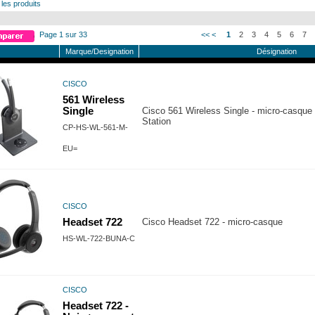
 les produits
Page 1 sur 33
<<
<
1
2
3
4
5
6
7
Marque/Designation
Désignation
CISCO
561 Wireless
Single
Cisco 561 Wireless Single - micro-casque 
Station
CP-HS-WL-561-M-
EU=
CISCO
Headset 722
Cisco Headset 722 - micro-casque
HS-WL-722-BUNA-C
CISCO
Headset 722 -