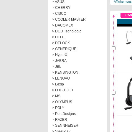
> ASUS
Afficher tous
> CHERRY
> CISCO
> COOLER MASTER
> DACOMEX
> DCU Tecnologic
> DELL
> DELOCK
> GENERIQUE
> HyperX
> JABRA
> JBL
> KENSINGTON
> LENOVO
> Lexip
> LOGITECH
> MSI
> OLYMPUS
> POLY
> Port Designs
> RAZER
> SENNHEISER
> SteelPlay