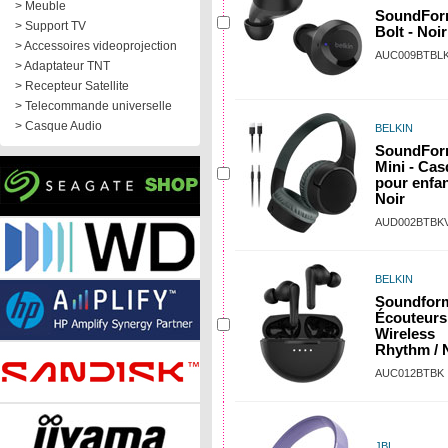
> Meuble
SoundFo
> Support TV
Bolt - Noir
> Accessoires videoprojection
AUC009BTBL
> Adaptateur TNT
> Recepteur Satellite
> Telecommande universelle
> Casque Audio
BELKIN
SoundFo
Mini - Ca
pour enfan
Noir
AUD002BTBK
BELKIN
Soundform
Écouteurs
Wireless
Rhythm / 
AUC012BTBK
JBL