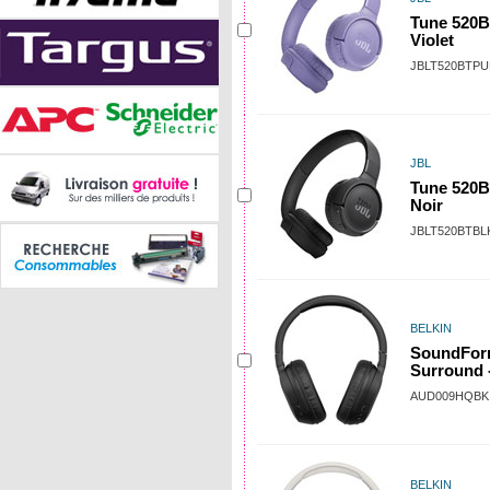
Tune 520B
Violet
JBLT520BTP
JBL
Tune 520B
Noir
JBLT520BTBL
BELKIN
SoundFo
Surround 
AUD009HQBK
BELKIN