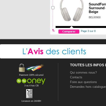
SoundFo
Surround 
Beige
BEL00900
Page 3 sur 8
TOUTES LES INFOS
Qui sommes nous?
Paiement 100% sécurisé
Contacts
Foire aux questions
3 ou 4 fois CB
Demandes hors catalogue
Livraison en 24/48H