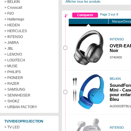
> BELKIN
Afficher tous les produits
> Crosscall
> FiiO
Page 3 sur 8
> Halterrego
Marque/Desig
> HEDEN
> HERCULES
> INTENSO
INTENSO
> JABRA
OVER-EAR
> JBL
Noir
> LENOVO
3740400
> LOGITECH
> MUSE
> PHILIPS
> PIONEER
BELKIN
> RAZER
SoundFo
> SAMSUNG
Mini - Ca
pour enfan
> SENNHEISER
Bleu
> SHOKZ
AUD002BTBL
> URBAN FACTORY
TV/VIDEOPROJECTION
> TV LED
INTENSO