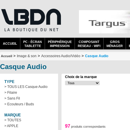
PC - ÉCRAN
PÉRIPHÉRIQUE
COMPOSANT
GROS
ACCUEIL
TABLETTE
IMPRESSION
RESEAU - WIFI
MÉNAGER
>
>
>
Image & son
Accessoires Audio/Vidéo
Casque Audio
Accueil
Casque Audio
Choix de la marque
TYPE
> TOUS LES Casque Audio
> Filaire
> Sans Fil
> Ecouteurs / Buds
MARQUE
> TOUTES
97
> APPLE
produits correspondants