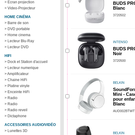
> Ecran projection
BUDS PRO
Blanc
> Video-Projecteur
3720502
HOME CINÉMA
> Barre de son
> DVD portable
> Home cinema
> Lecteur Blu-Ray
INTENSO
> Lecteur DVD
BUDS PRO
Noir
HIFI
3720500
> Dock et Station d'accueil
> Lecteur numerique
> Amplificateur
> Chaine HiFi
BELKIN
> Platine vinyle
SoundFo
> Enceinte HiFi
Mini - Ca
> Radio
pour enfan
Blanc
> Radio
> Radio reveil
AUD002BTWT
> Dictaphone
ACCESSOIRES AUDIO/VIDÉO
> Lunettes 3D
BELKIN