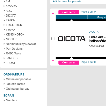
> 3M
Afficher tous les produits
> AAVARA
> AOC
Page 1 sur 0
> DICOTA
Marque/
> EATON
> ERGOTRON
> IIYAMA
DICOTA
> KENSINGTON
Filtre anti-
> MOBILIS
indiscréti
> Neomounts by Newstar
D50048-2SM
> Port Designs
> R-GO Tools
> TARGUS
Page 1 sur 0
> TRUST
ORDINATEURS
> Ordinateur portable
> Tablette Tactile
> Ordinateur bureau
ECRAN
> Moniteur