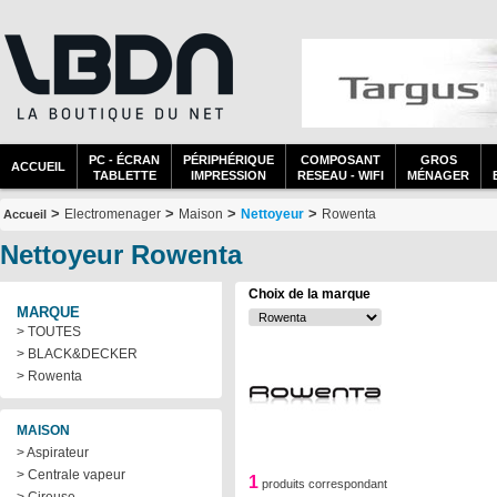
PC - ÉCRAN
PÉRIPHÉRIQUE
COMPOSANT
GROS
ACCUEIL
TABLETTE
IMPRESSION
RESEAU - WIFI
MÉNAGER
>
>
>
>
Electromenager
Maison
Nettoyeur
Rowenta
Accueil
Nettoyeur Rowenta
Choix de la marque
MARQUE
> TOUTES
> BLACK&DECKER
> Rowenta
MAISON
> Aspirateur
> Centrale vapeur
1
produits correspondant