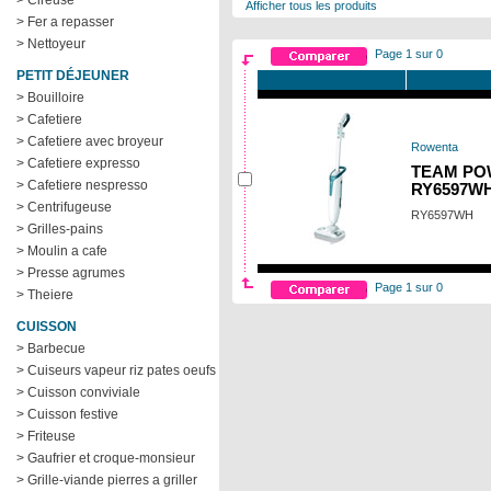
> Cireuse
Afficher tous les produits
> Fer a repasser
> Nettoyeur
Page 1 sur 0
PETIT DÉJEUNER
> Bouilloire
> Cafetiere
> Cafetiere avec broyeur
Rowenta
> Cafetiere expresso
TEAM POW
> Cafetiere nespresso
RY6597W
> Centrifugeuse
RY6597WH
> Grilles-pains
> Moulin a cafe
> Presse agrumes
Page 1 sur 0
> Theiere
CUISSON
> Barbecue
> Cuiseurs vapeur riz pates oeufs
> Cuisson conviviale
> Cuisson festive
> Friteuse
> Gaufrier et croque-monsieur
> Grille-viande pierres a griller