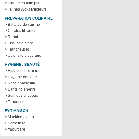
> Plaque chauffe plat
> Tajines Woks Mijoteurs
PRÉPARATION CULINAIRE
> Balance de cuisine
> Carafes filtrantes
> Robot
> Tireuse a biere
> Trancheuses
> Ustensile electrique
HYGIÈNE / BEAUTÉ
> Epilation feminine
> Hygiene dentaire
> Rasoir masculin
> Sante / bien-etre
> Soin des cheveux
> Tondeuse
FAIT MAISON
> Machine a pain
> Sorbetiere
> Yaourtiere