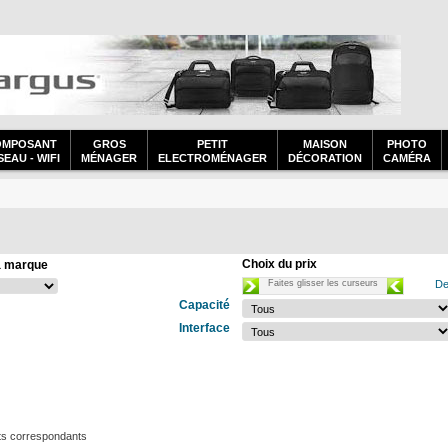
OMPOSANT
GROS
PETIT
MAISON
PHOTO
EAU - WIFI
MÉNAGER
ELECTROMÉNAGER
DÉCORATION
CAMÉRA
Choix du prix
a marque
Faites glisser les curseurs
De
Capacité
Interface
ts correspondants