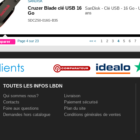
SANDISK
Cruzer Blade clé USB 16
SanDisk - Clé USB - 16 Go - U
Go
ans
SDCZ50-016G-B35
Page 4 sur 23
<<
<
1
2
3
4
5
6
7
TOUTES LES INFOS LBDN
Qui sommes nous?
Livraison
Contacts
Paiement sécurisé
Foire aux questions
Plan du site
Demandes hors catalogue
Conditions générales de ventes