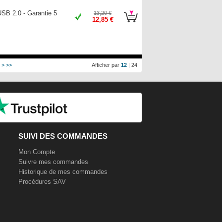
SB 2.0 - Garantie 5
13,20 €
12,85 €
>
>>
Afficher par
12
|
24
SUIVI DES COMMANDES
Mon Compte
Suivre mes commandes
Historique de mes commandes
Procédures SAV