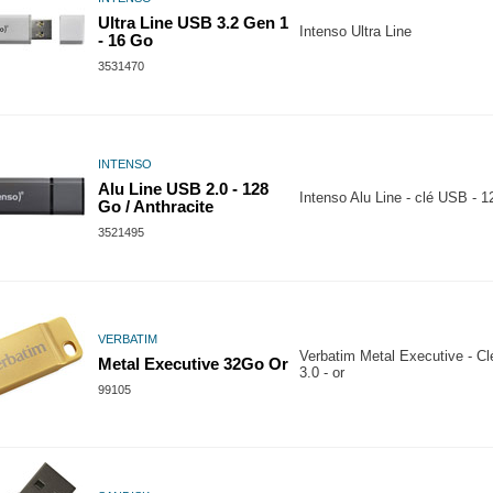
Ultra Line USB 3.2 Gen 1
Intenso Ultra Line
- 16 Go
3531470
INTENSO
Alu Line USB 2.0 - 128
Intenso Alu Line - clé USB - 
Go / Anthracite
3521495
VERBATIM
Verbatim Metal Executive - C
Metal Executive 32Go Or
3.0 - or
99105