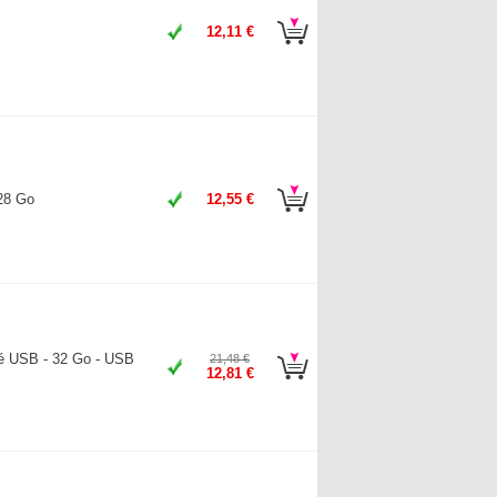
12,11 €
128 Go
12,55 €
lé USB - 32 Go - USB
21,48 €
12,81 €