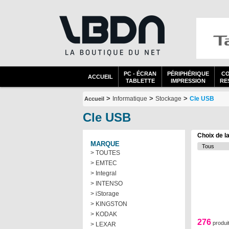
PC - ÉCRAN
PÉRIPHÉRIQUE
C
ACCUEIL
TABLETTE
IMPRESSION
RES
>
>
>
Informatique
Stockage
Cle USB
Accueil
Cle USB
Choix de l
MARQUE
> TOUTES
> EMTEC
> Integral
> INTENSO
> iStorage
> KINGSTON
> KODAK
276
produi
> LEXAR