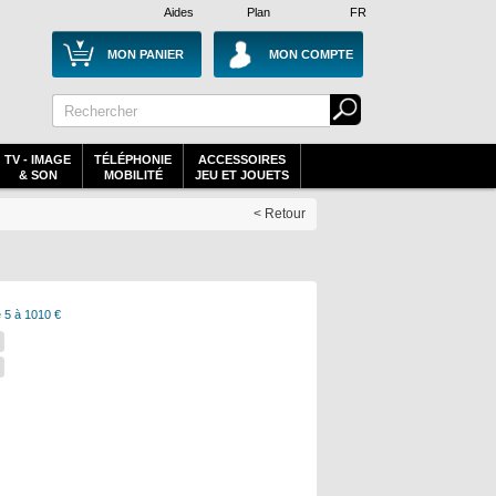
Aides
Plan
FR
MON PANIER
MON COMPTE
TV - IMAGE
TÉLÉPHONIE
ACCESSOIRES
& SON
MOBILITÉ
JEU ET JOUETS
< Retour
 5 à 1010 €