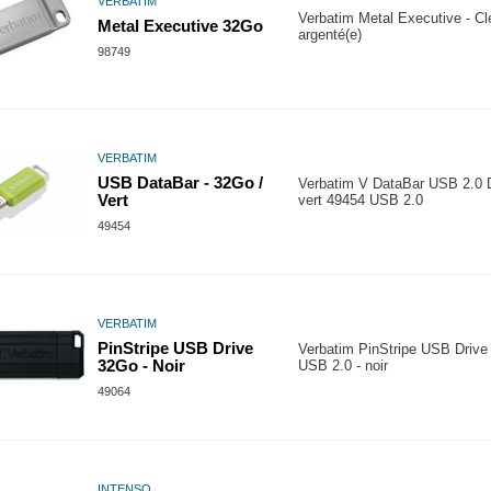
VERBATIM
Verbatim Metal Executive - C
Metal Executive 32Go
argenté(e)
98749
VERBATIM
USB DataBar - 32Go /
Verbatim V DataBar USB 2.0 
Vert
vert 49454 USB 2.0
49454
VERBATIM
PinStripe USB Drive
Verbatim PinStripe USB Drive 
32Go - Noir
USB 2.0 - noir
49064
INTENSO