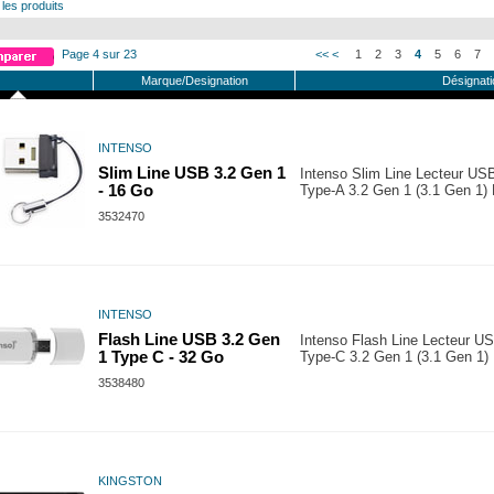
 les produits
Page 4 sur 23
<<
<
1
2
3
4
5
6
7
Marque/Designation
Désignati
INTENSO
Slim Line USB 3.2 Gen 1
Intenso Slim Line Lecteur U
- 16 Go
Type-A 3.2 Gen 1 (3.1 Gen 1) 
3532470
INTENSO
Flash Line USB 3.2 Gen
Intenso Flash Line Lecteur 
1 Type C - 32 Go
Type-C 3.2 Gen 1 (3.1 Gen 1)
3538480
KINGSTON