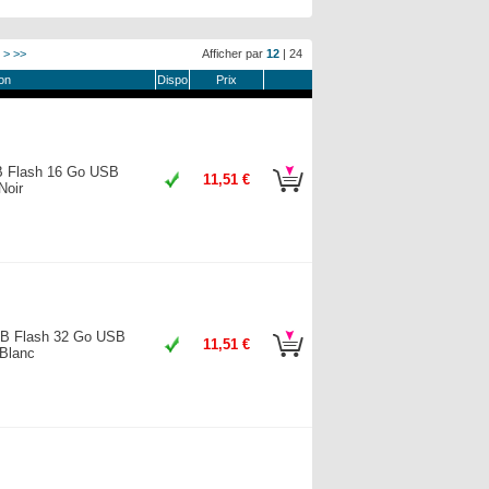
>
>>
Afficher par
12
|
24
on
Dispo
Prix
SB Flash 16 Go USB
11,51 €
Noir
USB Flash 32 Go USB
11,51 €
 Blanc