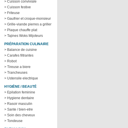
> Cuisson conviviale
> Cuisson festive
> Friteuse
> Gaufrier et croque-monsieur
> Grille-viande pierres a griller
> Plaque chauffe plat
> Tajines Woks Mijoteurs
PRÉPARATION CULINAIRE
> Balance de cuisine
> Carafes filtrantes
> Robot
> Tireuse a biere
> Trancheuses
> Ustensile electrique
HYGIÈNE / BEAUTÉ
> Epilation feminine
> Hygiene dentaire
> Rasoir masculin
> Sante / bien-etre
> Soin des cheveux
> Tondeuse