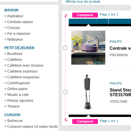
Afficher tous les produits
MAISON
Page 1 sur 1
> Aspirateur
> Centrale vapeur
> Cireuse
> Fer a repasser
> Nettoyeur
PHILIPS
PETIT DÉJEUNER
Centrale v
> Bouilloire
PSG3000/30
> Cafetiere
> Cafetiere avec broyeur
> Cafetiere expresso
> Cafetiere nespresso
> Centrifugeuse
PHILIPS
> Grilles-pains
Stand Ste
STE3170/8
> Moulin a cafe
> Presse agrumes
STE3170/80
> Theiere
CUISSON
> Barbecue
Page 1 sur 1
> Cuiseurs vapeur riz pates oeufs