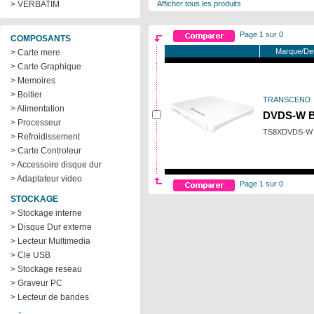
> VERBATIM
Afficher tous les produits
Page 1 sur 0
COMPOSANTS
Marque/Des
> Carte mere
> Carte Graphique
> Memoires
> Boitier
TRANSCEND
> Alimentation
DVDS-W B
> Processeur
TS8XDVDS-W
> Refroidissement
> Carte Controleur
> Accessoire disque dur
> Adaptateur video
Page 1 sur 0
STOCKAGE
> Stockage interne
> Disque Dur externe
> Lecteur Multimedia
> Cle USB
> Stockage reseau
> Graveur PC
> Lecteur de bandes