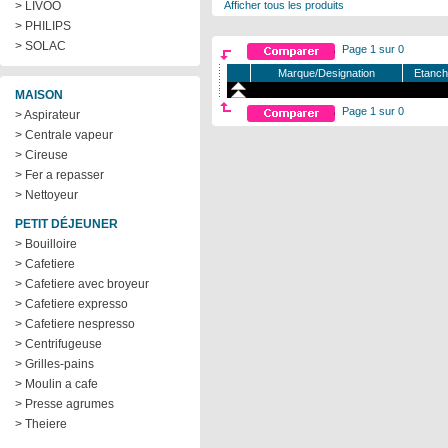
> LIVOO
Afficher tous les produits
> PHILIPS
> SOLAC
Page 1 sur 0
Marque/Designation
Etanc
MAISON
Page 1 sur 0
> Aspirateur
> Centrale vapeur
> Cireuse
> Fer a repasser
> Nettoyeur
PETIT DÉJEUNER
> Bouilloire
> Cafetiere
> Cafetiere avec broyeur
> Cafetiere expresso
> Cafetiere nespresso
> Centrifugeuse
> Grilles-pains
> Moulin a cafe
> Presse agrumes
> Theiere