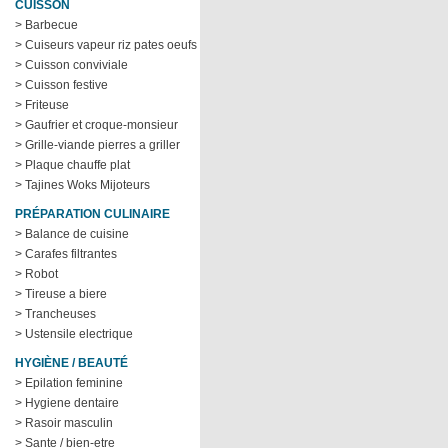
CUISSON
> Barbecue
> Cuiseurs vapeur riz pates oeufs
> Cuisson conviviale
> Cuisson festive
> Friteuse
> Gaufrier et croque-monsieur
> Grille-viande pierres a griller
> Plaque chauffe plat
> Tajines Woks Mijoteurs
PRÉPARATION CULINAIRE
> Balance de cuisine
> Carafes filtrantes
> Robot
> Tireuse a biere
> Trancheuses
> Ustensile electrique
HYGIÈNE / BEAUTÉ
> Epilation feminine
> Hygiene dentaire
> Rasoir masculin
> Sante / bien-etre