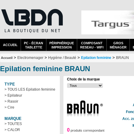
PC - ÉCRAN
PÉRIPHÉRIQUE
COMPOSANT
GROS
ACCUEIL
TABLETTE
IMPRESSION
RESEAU - WIFI
MÉNAGER
>
>
>
>
Electromenager
Hygiène / Beauté
Epilation feminine
BRAUN
Accueil
Epilation feminine BRAUN
Choix de la marque
TYPE
> TOUS LES Epilation feminine
> Epilateur
> Rasoir
> Cire
Fonc
MARQUE
Acc. z
> TOUTES
0
> CALOR
produits correspondant