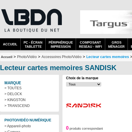
PC - ÉCRAN
PÉRIPHÉRIQUE
COMPOSANT
GROS
ACCUEIL
TABLETTE
IMPRESSION
RESEAU - WIFI
MÉNAGER
>
>
>
Photo/Vidéo
Accessoires Photo/Vidéo
Lecteur cartes memoires
Accueil
Lecteur cartes memoires SANDISK
Choix de la marque
MARQUE
> TOUTES
> DELOCK
> KINGSTON
> TRANSCEND
PHOTO/VIDÉO NUMÉRIQUE
> Appareil-photo
0
produits correspondant