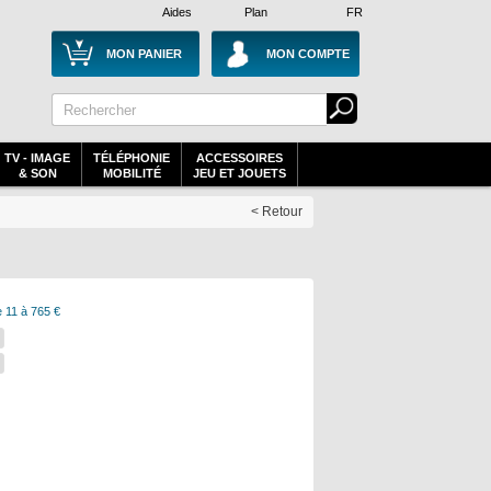
Aides
Plan
FR
MON PANIER
MON COMPTE
TV - IMAGE
TÉLÉPHONIE
ACCESSOIRES
& SON
MOBILITÉ
JEU ET JOUETS
< Retour
 11 à 765 €