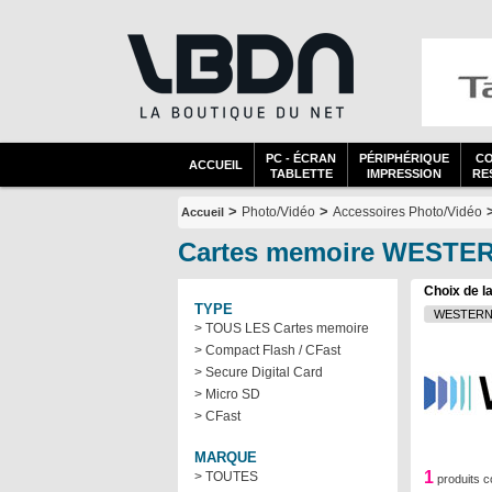
PC - ÉCRAN
PÉRIPHÉRIQUE
C
ACCUEIL
TABLETTE
IMPRESSION
RES
>
>
Photo/Vidéo
Accessoires Photo/Vidéo
Accueil
Cartes memoire WESTER
Choix de l
TYPE
> TOUS LES Cartes memoire
> Compact Flash / CFast
> Secure Digital Card
> Micro SD
> CFast
MARQUE
1
> TOUTES
produits c