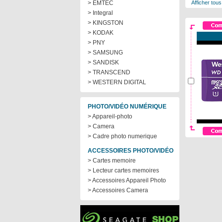
> EMTEC
Afficher tous
> Integral
> KINGSTON
> KODAK
> PNY
> SAMSUNG
> SANDISK
> TRANSCEND
> WESTERN DIGITAL
PHOTO/VIDÉO NUMÉRIQUE
> Appareil-photo
> Camera
> Cadre photo numerique
ACCESSOIRES PHOTO/VIDÉO
> Cartes memoire
> Lecteur cartes memoires
> Accessoires Appareil Photo
> Accessoires Camera