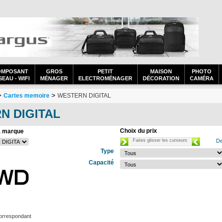
OMPOSANT
GROS
PETIT
MAISON
PHOTO
EAU - WIFI
MÉNAGER
ELECTROMÉNAGER
DÉCORATION
CAMÉRA
>
>
Cartes memoire
WESTERN DIGITAL
N DIGITAL
Choix du prix
a marque
Faites glisser les curseurs
De
Type
Capacité
orrespondant