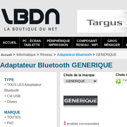
PC - ÉCRAN
PÉRIPHÉRIQUE
COMPOSANT
GROS
ACCUEIL
TABLETTE
IMPRESSION
RESEAU - WIFI
MÉNAGER
>
>
>
>
Informatique
Réseau
Adaptateur Bluetooth
GENERIQUE
Accueil
Adaptateur Bluetooth GENERIQUE
Choix 
Choix de la marque
TYPE
Fai
> TOUS LES Adaptateur
Bluetooth
> Clé USB
> Divers
MARQUE
> TOUTES
1
> FiiO
produits correspondant