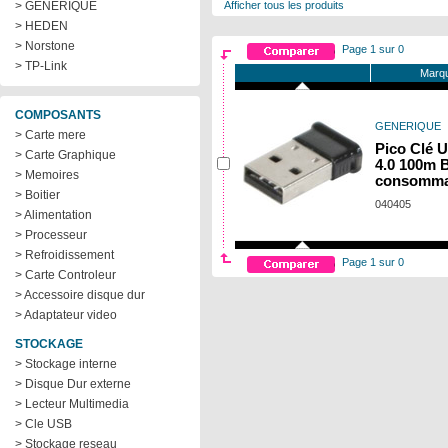
> GENERIQUE
Afficher tous les produits
> HEDEN
> Norstone
Page 1 sur 0
> TP-Link
Marqu
COMPOSANTS
GENERIQUE
> Carte mere
Pico Clé 
> Carte Graphique
4.0 100m 
> Memoires
consomma
> Boitier
040405
> Alimentation
> Processeur
> Refroidissement
Page 1 sur 0
> Carte Controleur
> Accessoire disque dur
> Adaptateur video
STOCKAGE
> Stockage interne
> Disque Dur externe
> Lecteur Multimedia
> Cle USB
> Stockage reseau