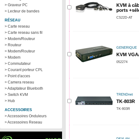
> Graveur PC
KVM à câb
ports +sél
> Lecteur de bandes
CS22D-AT
RÉSEAU
> Carte reseau
> Carte reseau sans fil
> Modem/Routeur
> Routeur
GENERIQUE
> Modem/Routeur
KVM VGA/
> Modem
052274
> Commutateur
> Courant porteur CPL
> Point d'acces
> Camera reseau
> Adaptateur Bluetooth
> Switch KVM
TRENDnet
> Hub
TK-803R
TK-803R
ACCESSOIRES
> Accessoires Onduleurs
> Accessoires Reseau
DEXLAN