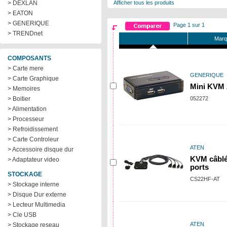
> DEXLAN
Afficher tous les produits
> EATON
> GENERIQUE
Page 1 sur 1
> TRENDnet
Marq
COMPOSANTS
> Carte mere
GENERIQUE
> Carte Graphique
Mini KVM
> Memoires
> Boitier
052272
> Alimentation
> Processeur
> Refroidissement
> Carte Controleur
ATEN
> Accessoire disque dur
KVM câblé
> Adaptateur video
ports
STOCKAGE
CS22HF-AT
> Stockage interne
> Disque Dur externe
> Lecteur Multimedia
> Cle USB
ATEN
> Stockage reseau