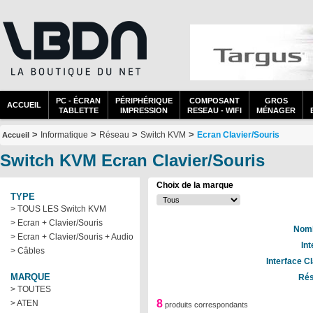
PC - ÉCRAN
PÉRIPHÉRIQUE
COMPOSANT
GROS
ACCUEIL
TABLETTE
IMPRESSION
RESEAU - WIFI
MÉNAGER
>
>
>
>
Informatique
Réseau
Switch KVM
Ecran Clavier/Souris
Accueil
Switch KVM Ecran Clavier/Souris
Choix de la marque
TYPE
> TOUS LES Switch KVM
> Ecran + Clavier/Souris
Nomb
> Ecran + Clavier/Souris + Audio
Int
> Câbles
Interface C
MARQUE
Rés
> TOUTES
8
> ATEN
produits correspondants