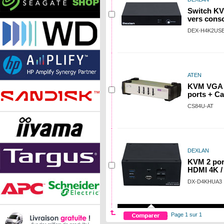
Switch KV
vers cons
DEX-H4K2US
ATEN
KVM VGA 
ports + Ca
CS84U-AT
DEXLAN
KVM 2 por
HDMI 4K /
DX-D4KHUA3
Page 1 sur 1