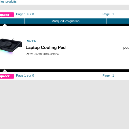
 les produits
Page 1 sur 0
Page : 1
Marque/Designation
RAZER
Laptop Cooling Pad
pou
RC21-02300100-R3GW
Page 1 sur 0
Page : 1