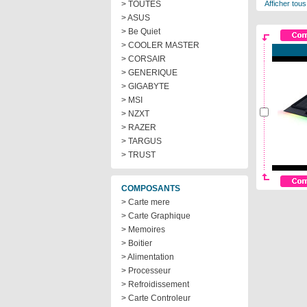
> TOUTES
Afficher tous
> ASUS
> Be Quiet
> COOLER MASTER
> CORSAIR
> GENERIQUE
> GIGABYTE
> MSI
> NZXT
> RAZER
> TARGUS
> TRUST
COMPOSANTS
> Carte mere
> Carte Graphique
> Memoires
> Boitier
> Alimentation
> Processeur
> Refroidissement
> Carte Controleur