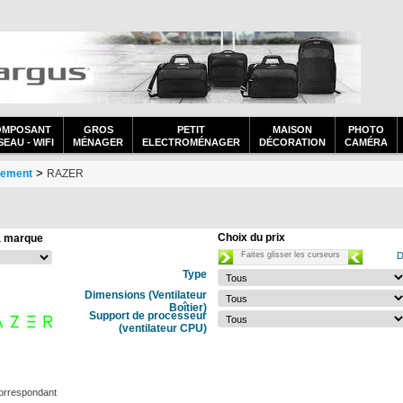
OMPOSANT
GROS
PETIT
MAISON
PHOTO
EAU - WIFI
MÉNAGER
ELECTROMÉNAGER
DÉCORATION
CAMÉRA
>
sement
RAZER
Choix du prix
a marque
Faites glisser les curseurs
D
Type
Dimensions (Ventilateur
Boîtier)
Support de processeur
(ventilateur CPU)
orrespondant