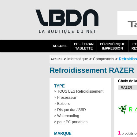
PC - ÉCRAN
PÉRIPHÉRIQUE
C
ACCUEIL
TABLETTE
IMPRESSION
RES
>
>
>
Informatique
Composants
Refroidis
Accueil
Refroidissement RAZER
Choix de l
TYPE
> TOUS LES Refroidissement
> Processeur
> Boîtiers
> Disque dur / SSD
> Watercooling
> pour PC portables
1
MARQUE
produits c