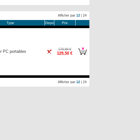
Afficher par
12
|
24
Type
Dispo
Prix
179,99 €
r PC portables
129,50 €
Afficher par
12
|
24