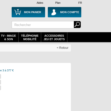
Aides
Plan
FR
MON PANIER
MON COMPTE
TV - IMAGE
TÉLÉPHONIE
ACCESSOIRES
& SON
MOBILITÉ
JEU ET JOUETS
< Retour
e 3 à 377 €