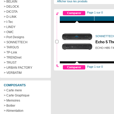
> BELKIN
Afficher tous les produits
> DELOCK
> DICOTA
Page 1 sur 0
> D-LINK
> I-Tec
> LINDY
> OWC
SONNETTEC
> Port Designs
Echo 5 Th
> SONNETTECH
> TARGUS
ECHO-HB5-T
> TP-Link
> TRENDnet
> TRUST
Page 1 sur 0
> URBAN FACTORY
> VERBATIM
COMPOSANTS
> Carte mere
> Carte Graphique
> Memoires
> Boitier
> Alimentation