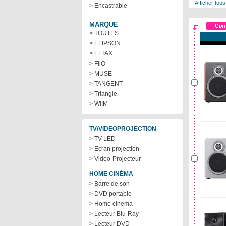
Afficher tous
> Encastrable
MARQUE
> TOUTES
> ELIPSON
> ELTAX
> FiiO
> MUSE
> TANGENT
> Triangle
> WIIM
TV/VIDEOPROJECTION
> TV LED
> Ecran projection
> Video-Projecteur
HOME CINÉMA
> Barre de son
> DVD portable
> Home cinema
> Lecteur Blu-Ray
> Lecteur DVD