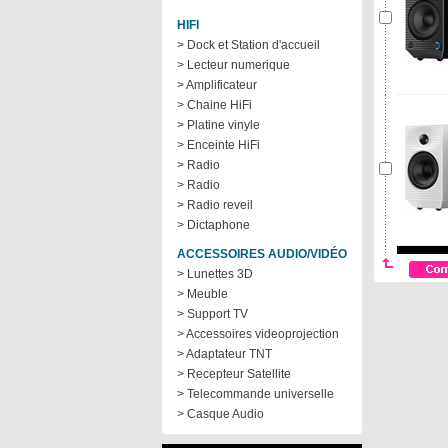
HIFI
> Dock et Station d'accueil
> Lecteur numerique
> Amplificateur
> Chaine HiFi
> Platine vinyle
> Enceinte HiFi
> Radio
> Radio
> Radio reveil
> Dictaphone
ACCESSOIRES AUDIO/VIDÉO
> Lunettes 3D
> Meuble
> Support TV
> Accessoires videoprojection
> Adaptateur TNT
> Recepteur Satellite
> Telecommande universelle
> Casque Audio