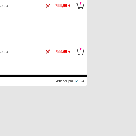
acte
788,90 €
acte
788,90 €
Afficher par
12
|
24