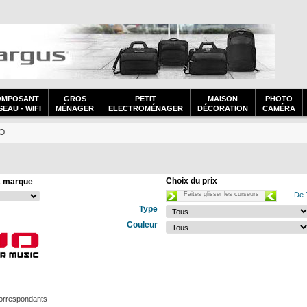
OMPOSANT
GROS
PETIT
MAISON
PHOTO
EAU - WIFI
MÉNAGER
ELECTROMÉNAGER
DÉCORATION
CAMÉRA
iO
Choix du prix
a marque
Faites glisser les curseurs
De 
Type
Couleur
correspondants