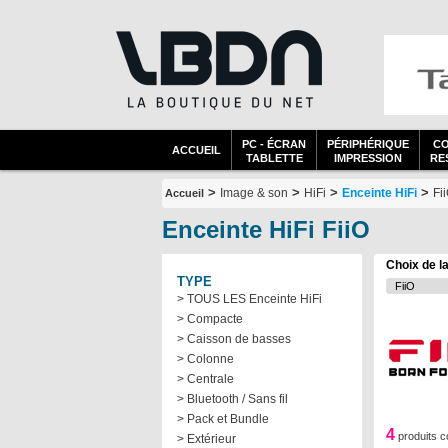
PC - ÉCRAN
PÉRIPHÉRIQUE
C
ACCUEIL
TABLETTE
IMPRESSION
RES
>
>
>
>
Image & son
HiFi
Enceinte HiFi
Fi
Accueil
Enceinte HiFi FiiO
Choix de l
TYPE
> TOUS LES Enceinte HiFi
> Compacte
> Caisson de basses
> Colonne
> Centrale
> Bluetooth / Sans fil
> Pack et Bundle
4
produits 
> Extérieur