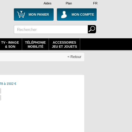
Aides
Plan
FR
MON PANIER
MON COMPTE
TV - IMAGE
TÉLÉPHONIE
ACCESSOIRES
& SON
MOBILITÉ
JEU ET JOUETS
< Retour
78 à 1502 €