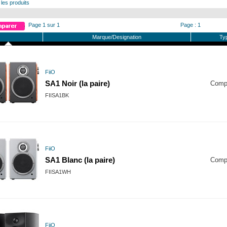
 les produits
Page 1 sur 1
Page : 1
Marque/Designation
Ty
FiiO
SA1 Noir (la paire)
Comp
FIISA1BK
FiiO
SA1 Blanc (la paire)
Comp
FIISA1WH
FiiO