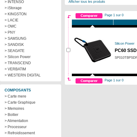
> INTENSO
Afficher tous les produits
> iStorage
> KINGSTON
Page 1 sur 0
> LACIE
> OWC
> PNY
> SAMSUNG
Silicon Power
> SANDISK
PC60 SSD 
> SEAGATE
> Silicon Power
SP010TBPSD
> TRANSCEND
> VERBATIM
> WESTERN DIGITAL
Page 1 sur 0
COMPOSANTS
> Carte mere
> Carte Graphique
> Memoires
> Boitier
> Alimentation
> Processeur
> Refroidissement