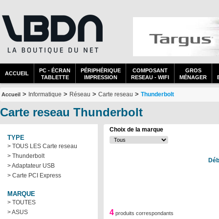
PC - ÉCRAN
PÉRIPHÉRIQUE
COMPOSANT
GROS
ACCUEIL
TABLETTE
IMPRESSION
RESEAU - WIFI
MÉNAGER
>
>
>
>
Informatique
Réseau
Carte reseau
Thunderbolt
Accueil
Carte reseau Thunderbolt
Choix de la marque
TYPE
> TOUS LES Carte reseau
> Thunderbolt
Déb
> Adaptateur USB
> Carte PCI Express
MARQUE
> TOUTES
4
> ASUS
produits correspondants