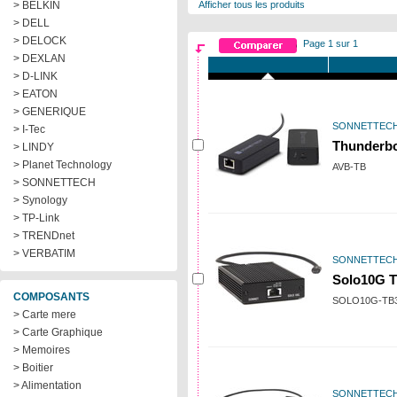
> BELKIN
Afficher tous les produits
> DELL
> DELOCK
Page 1 sur 1
> DEXLAN
> D-LINK
> EATON
> GENERIQUE
SONNETTEC
> I-Tec
Thunderbo
> LINDY
> Planet Technology
AVB-TB
> SONNETTECH
> Synology
> TP-Link
> TRENDnet
> VERBATIM
SONNETTEC
Solo10G T
COMPOSANTS
SOLO10G-TB
> Carte mere
> Carte Graphique
> Memoires
> Boitier
> Alimentation
SONNETTEC