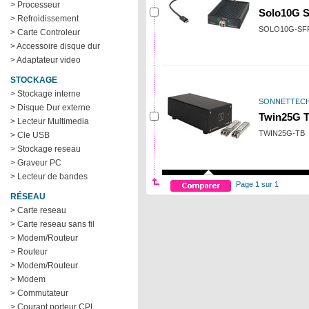
> Processeur
Solo10G S
> Refroidissement
SOLO10G-SF
> Carte Controleur
> Accessoire disque dur
> Adaptateur video
STOCKAGE
> Stockage interne
SONNETTEC
> Disque Dur externe
Twin25G T
> Lecteur Multimedia
TWIN25G-TB
> Cle USB
> Stockage reseau
> Graveur PC
> Lecteur de bandes
Page 1 sur 1
RÉSEAU
> Carte reseau
> Carte reseau sans fil
> Modem/Routeur
> Routeur
> Modem/Routeur
> Modem
> Commutateur
> Courant porteur CPL