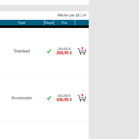
Afficher par
12
|
24
Type
Dispo
Prix
250,80 €
Standard
208,95 €
502,80 €
Accessoire
436,95 €