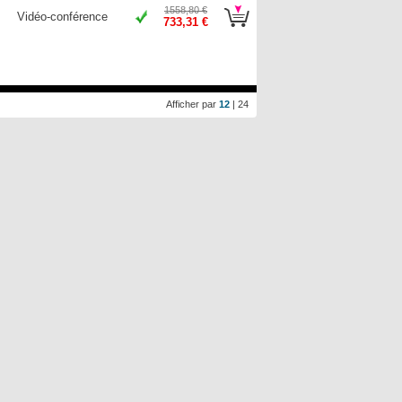
1558,80 €
Vidéo-conférence
733,31 €
Afficher par
12
|
24