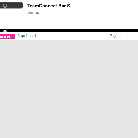
TeamConnect Bar S
700104
Page 1 sur 1
Page : 1