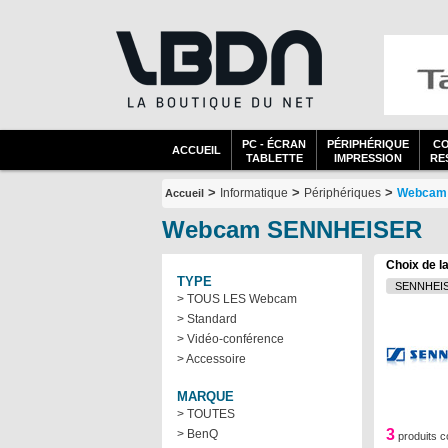
PC - ÉCRAN
PÉRIPHÉRIQUE
C
ACCUEIL
TABLETTE
IMPRESSION
RES
>
>
>
Informatique
Périphériques
Webcam
Accueil
Webcam SENNHEISER
Choix de l
TYPE
> TOUS LES Webcam
> Standard
> Vidéo-conférence
> Accessoire
MARQUE
> TOUTES
3
> BenQ
produits 