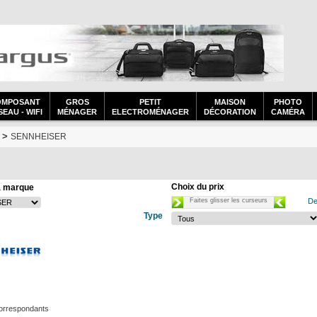
OMPOSANT
GROS
PETIT
MAISON
PHOTO
EAU - WIFI
MÉNAGER
ELECTROMÉNAGER
DÉCORATION
CAMÉRA
>
SENNHEISER
Choix du prix
a marque
Faites glisser les curseurs
De
Type
correspondants