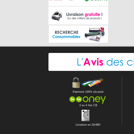
Paiement 100% sécurisé
3 ou 4 fois CB
Livraison en 24/48H