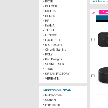
> BOSE
Afficher tous
> DELOCK
> DICOTA
> HEDEN
> HP
> IIYAMA
> JABRA
> LENOVO
> LOGITECH
> MICROSOFT
> ONLAN Gaming
> POLY
> Port Designs
> SENNHEISER
> TRUST
> URBAN FACTORY
> VERBATIM
IMPRESSION / SCAN
> Multifonction
> Scanner
> Imprimante