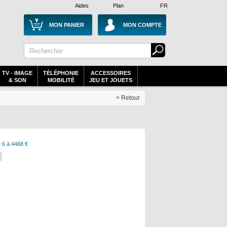
Aides
Plan
FR
MON PANIER
MON COMPTE
TV - IMAGE
TÉLÉPHONIE
ACCESSOIRES
& SON
MOBILITÉ
JEU ET JOUETS
< Retour
 6 à 4468 €