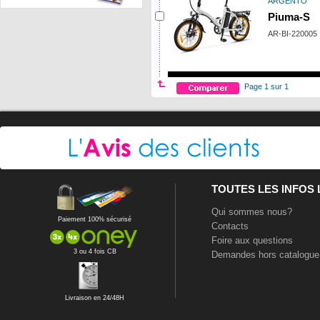
ARGENTO
Piuma-S
AR-BI-220005
Page 1 sur 1
TOUTES LES INFOS
Qui sommes nous?
Paiement 100% sécurisé
Contacts
Foire aux questions
3 ou 4 fois CB
Demandes hors catalogue
Livraison en 24/48H