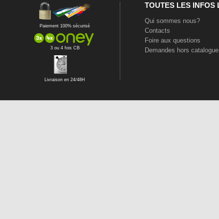
TOUTES LES INFOS
Qui sommes nous?
Paiement 100% sécurisé
Contacts
Foire aux questions
3 ou 4 fois CB
Demandes hors catalogue
Livraison en 24/48H