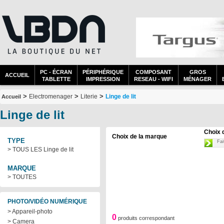
PC - ÉCRAN
PÉRIPHÉRIQUE
COMPOSANT
GROS
ACCUEIL
TABLETTE
IMPRESSION
RESEAU - WIFI
MÉNAGER
>
>
>
Electromenager
Literie
Linge de lit
Accueil
Linge de lit
Choix 
Choix de la marque
TYPE
Fai
> TOUS LES Linge de lit
MARQUE
> TOUTES
PHOTO/VIDÉO NUMÉRIQUE
> Appareil-photo
0
produits correspondant
> Camera