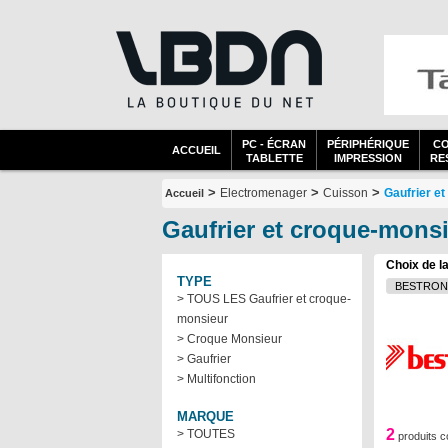
PC - ÉCRAN
PÉRIPHÉRIQUE
C
ACCUEIL
TABLETTE
IMPRESSION
RES
>
>
>
Electromenager
Cuisson
Gaufrier e
Accueil
Gaufrier et croque-mon
Choix de l
TYPE
> TOUS LES Gaufrier et croque-
monsieur
> Croque Monsieur
> Gaufrier
> Multifonction
MARQUE
2
> TOUTES
produits 