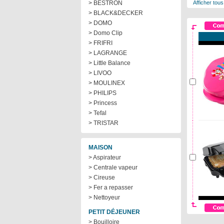
> BESTRON
Afficher tous
> BLACK&DECKER
> DOMO
> Domo Clip
> FRIFRI
> LAGRANGE
> Little Balance
> LIVOO
> MOULINEX
> PHILIPS
> Princess
> Tefal
> TRISTAR
MAISON
> Aspirateur
> Centrale vapeur
> Cireuse
> Fer a repasser
> Nettoyeur
PETIT DÉJEUNER
> Bouilloire