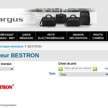
OMPOSANT
GROS
PETIT
MAISON
PHOTO
EAU - WIFI
MÉNAGER
ELECTROMÉNAGER
DÉCORATION
CAMÉRA
>
t croque-monsieur
BESTRON
sieur BESTRON
Choix du prix
a marque
Faites glisser les curseurs
De
Type
correspondants