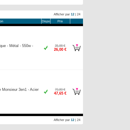
Afficher par
12
|
24
ion
Dispo
Prix
ue - Métal - 550w -
35,88 €
26,00 €
 Monsieur 3en1 - Acier
70,80 €
47,65 €
Afficher par
12
|
24