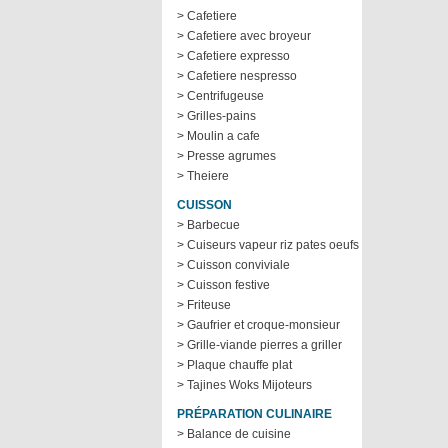
> Cafetiere
> Cafetiere avec broyeur
> Cafetiere expresso
> Cafetiere nespresso
> Centrifugeuse
> Grilles-pains
> Moulin a cafe
> Presse agrumes
> Theiere
CUISSON
> Barbecue
> Cuiseurs vapeur riz pates oeufs
> Cuisson conviviale
> Cuisson festive
> Friteuse
> Gaufrier et croque-monsieur
> Grille-viande pierres a griller
> Plaque chauffe plat
> Tajines Woks Mijoteurs
PRÉPARATION CULINAIRE
> Balance de cuisine