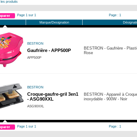
 les produits
Page 1 sur 1
Page : 1
Marque/Designation
Désignat
BESTRON
BESTRON - Gaufrière - Plastiq
Gaufrière - APP500P
Rose
APP500P
BESTRON
Croque-gaufre-gril 3en1
BESTRON - Appareil à Croque
- ASG90XXL
inoxydable - 900W - Noir
ASG90XXL
Page 1 sur 1
Page : 1