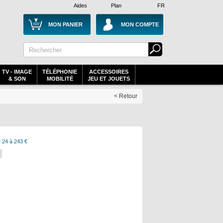
Aides
Plan
FR
MON PANIER
MON COMPTE
TV - IMAGE
TÉLÉPHONIE
ACCESSOIRES
& SON
MOBILITÉ
JEU ET JOUETS
< Retour
 24 à 243 €