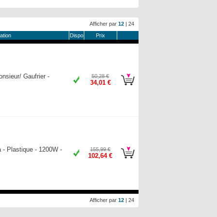
Afficher par
12
|
24
ation
Dispo
Prix
nsieur/ Gaufrier -
50,28 €
34,01 €
- Plastique - 1200W -
155,99 €
102,64 €
Afficher par
12
|
24