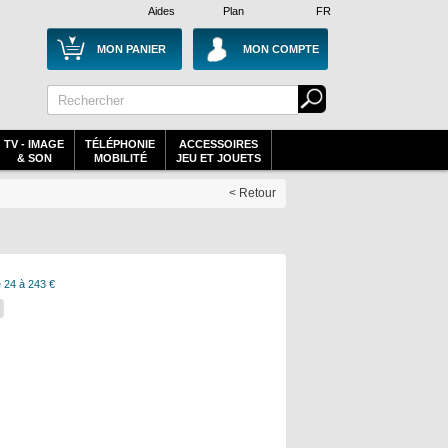
Aides
Plan
FR
MON PANIER
MON COMPTE
TV - IMAGE
TÉLÉPHONIE
ACCESSOIRES
& SON
MOBILITÉ
JEU ET JOUETS
< Retour
 24 à 243 €