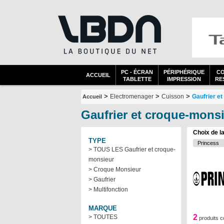
PC - ÉCRAN
PÉRIPHÉRIQUE
C
ACCUEIL
TABLETTE
IMPRESSION
RES
>
>
>
Electromenager
Cuisson
Gaufrier e
Accueil
Gaufrier et croque-mons
Choix de l
TYPE
> TOUS LES Gaufrier et croque-
monsieur
> Croque Monsieur
> Gaufrier
> Multifonction
MARQUE
2
> TOUTES
produits 