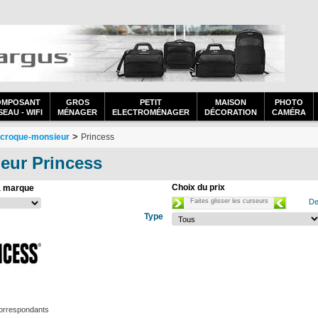
OMPOSANT
GROS
PETIT
MAISON
PHOTO
EAU - WIFI
MÉNAGER
ELECTROMÉNAGER
DÉCORATION
CAMÉRA
>
t croque-monsieur
Princess
ieur Princess
Choix du prix
a marque
Faites glisser les curseurs
De
Type
correspondants