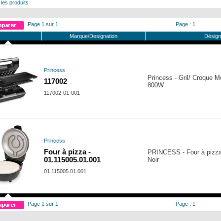
 les produits
Page 1 sur 1
Page : 1
Marque/Designation
Désign
Princess
Princess - Gril/ Croque Mo
117002
800W
117002-01-001
Princess
Four à pizza -
PRINCESS - Four à pizza 
01.115005.01.001
Noir
01.115005.01.001
Page 1 sur 1
Page : 1