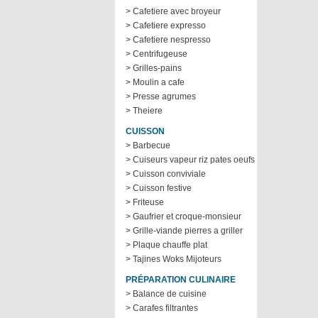
> Cafetiere avec broyeur
> Cafetiere expresso
> Cafetiere nespresso
> Centrifugeuse
> Grilles-pains
> Moulin a cafe
> Presse agrumes
> Theiere
CUISSON
> Barbecue
> Cuiseurs vapeur riz pates oeufs
> Cuisson conviviale
> Cuisson festive
> Friteuse
> Gaufrier et croque-monsieur
> Grille-viande pierres a griller
> Plaque chauffe plat
> Tajines Woks Mijoteurs
PRÉPARATION CULINAIRE
> Balance de cuisine
> Carafes filtrantes