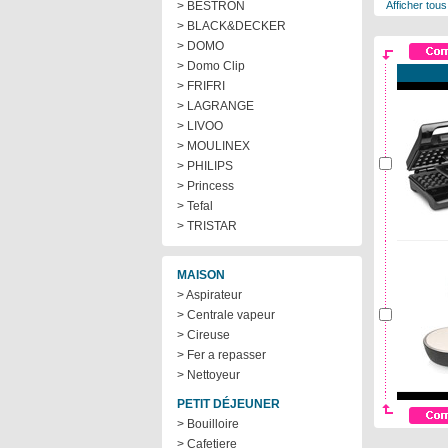
> BESTRON
Afficher tous
> BLACK&DECKER
> DOMO
> Domo Clip
> FRIFRI
> LAGRANGE
> LIVOO
> MOULINEX
> PHILIPS
> Princess
> Tefal
> TRISTAR
MAISON
> Aspirateur
> Centrale vapeur
> Cireuse
> Fer a repasser
> Nettoyeur
PETIT DÉJEUNER
> Bouilloire
> Cafetiere