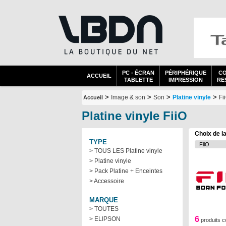
PC - ÉCRAN
PÉRIPHÉRIQUE
C
ACCUEIL
TABLETTE
IMPRESSION
RES
>
>
>
>
Image & son
Son
Platine vinyle
Fi
Accueil
Platine vinyle FiiO
Choix de l
TYPE
> TOUS LES Platine vinyle
> Platine vinyle
> Pack Platine + Enceintes
> Accessoire
MARQUE
> TOUTES
6
> ELIPSON
produits 