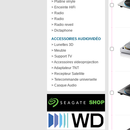
> Platine vinyle
> Enceinte HiFi
> Radio
> Radio
> Radio reveil
> Dictaphone
ACCESSOIRES AUDIO/VIDÉO
> Lunettes 3D
> Meuble
> Support TV
> Accessoires videoprojection
> Adaptateur TNT
> Recepteur Satellite
> Telecommande universelle
> Casque Audio