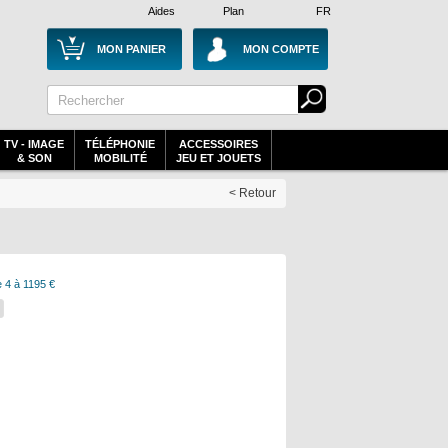
Aides
Plan
FR
MON PANIER
MON COMPTE
TV - IMAGE
TÉLÉPHONIE
ACCESSOIRES
& SON
MOBILITÉ
JEU ET JOUETS
< Retour
 4 à 1195 €