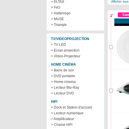
> ELTAX
Afficher tous
> FiiO
> Halterrego
> MUSE
> Triangle
TV/VIDEOPROJECTION
> TV LED
> Ecran projection
> Video-Projecteur
HOME CINÉMA
> Barre de son
> DVD portable
> Home cinema
> Lecteur Blu-Ray
> Lecteur DVD
HIFI
> Dock et Station d'accueil
> Lecteur numerique
> Amplificateur
> Chaine HiFi