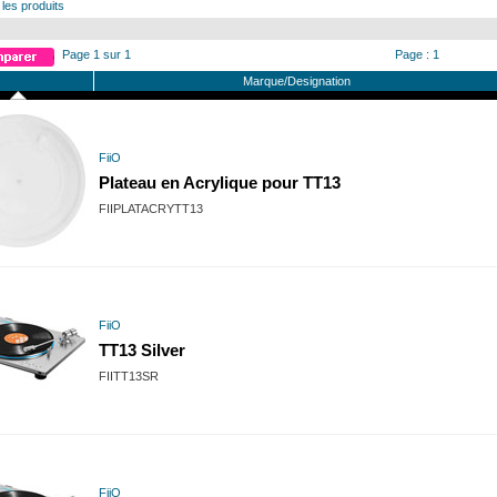
 les produits
Page 1 sur 1
Page : 1
Marque/Designation
FiiO
Plateau en Acrylique pour TT13
FIIPLATACRYTT13
FiiO
TT13 Silver
FIITT13SR
FiiO