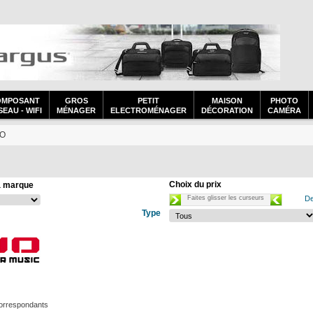
OMPOSANT
GROS
PETIT
MAISON
PHOTO
EAU - WIFI
MÉNAGER
ELECTROMÉNAGER
DÉCORATION
CAMÉRA
iO
Choix du prix
a marque
Faites glisser les curseurs
De
Type
correspondants