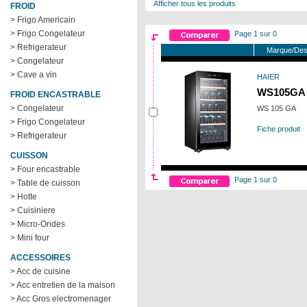
Afficher tous les produits
FROID
> Frigo Americain
> Frigo Congelateur
Page 1 sur 0
> Refrigerateur
Marque/Des
> Congelateur
> Cave a vin
HAIER
WS105GA
FROID ENCASTRABLE
> Congelateur
WS 105 GA
> Frigo Congelateur
Fiche produit
> Refrigerateur
CUISSON
> Four encastrable
Page 1 sur 0
> Table de cuisson
> Hotte
> Cuisiniere
> Micro-Ondes
> Mini four
ACCESSOIRES
> Acc de cuisine
> Acc entretien de la maison
> Acc Gros electromenager