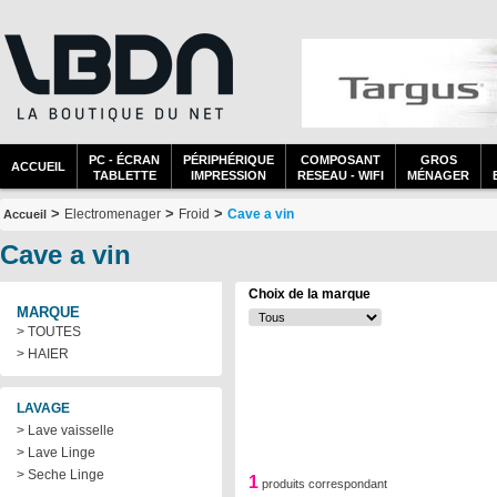
PC - ÉCRAN
PÉRIPHÉRIQUE
COMPOSANT
GROS
ACCUEIL
TABLETTE
IMPRESSION
RESEAU - WIFI
MÉNAGER
>
>
>
Electromenager
Froid
Cave a vin
Accueil
Cave a vin
Choix de la marque
MARQUE
> TOUTES
> HAIER
LAVAGE
> Lave vaisselle
> Lave Linge
> Seche Linge
1
produits correspondant