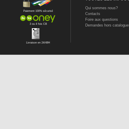
Qui sommes nous?
Paiement 100% sécurisé
Contacts
Foire aux questions
3 ou 4 fois CB
Demandes hors catalogue
Livraison en 24/48H