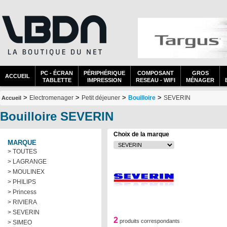
PC - ÉCRAN
PÉRIPHÉRIQUE
COMPOSANT
GROS
ACCUEIL
TABLETTE
IMPRESSION
RESEAU - WIFI
MÉNAGER
>
>
>
>
Electromenager
Petit déjeuner
Bouilloire
SEVERIN
Accueil
Bouilloire SEVERIN
Choix de la marque
MARQUE
> TOUTES
> LAGRANGE
> MOULINEX
> PHILIPS
> Princess
> RIVIERA
> SEVERIN
2
produits correspondants
> SIMEO