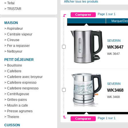
Afficher tous les produits
> Tefal
> TRISTAR
Page 1 sur 1
Marque/Des
MAISON
> Aspirateur
> Centrale vapeur
> Cireuse
SEVERIN
> Fer a repasser
WK3647
> Nettoyeur
WK 3647
PETIT DÉJEUNER
> Bouilloire
> Cafetiere
> Cafetiere avec broyeur
> Cafetiere expresso
SEVERIN
> Cafetiere nespresso
WK3468
> Centrifugeuse
WK 3468
> Grilles-pains
> Moulin a cafe
> Presse agrumes
> Theiere
Page 1 sur 1
CUISSON