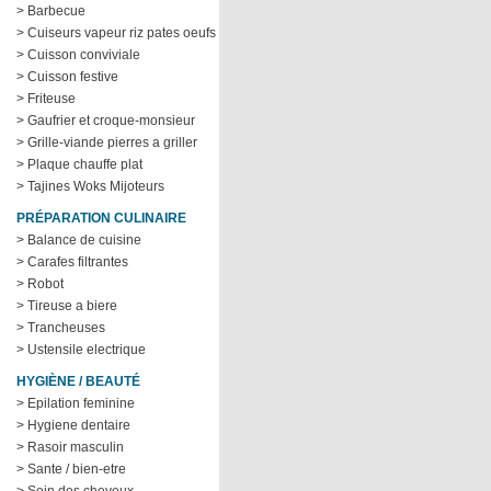
> Barbecue
> Cuiseurs vapeur riz pates oeufs
> Cuisson conviviale
> Cuisson festive
> Friteuse
> Gaufrier et croque-monsieur
> Grille-viande pierres a griller
> Plaque chauffe plat
> Tajines Woks Mijoteurs
PRÉPARATION CULINAIRE
> Balance de cuisine
> Carafes filtrantes
> Robot
> Tireuse a biere
> Trancheuses
> Ustensile electrique
HYGIÈNE / BEAUTÉ
> Epilation feminine
> Hygiene dentaire
> Rasoir masculin
> Sante / bien-etre