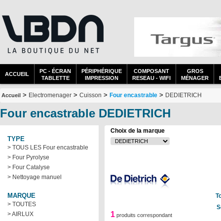
PC - ÉCRAN
PÉRIPHÉRIQUE
COMPOSANT
GROS
ACCUEIL
TABLETTE
IMPRESSION
RESEAU - WIFI
MÉNAGER
>
>
>
>
Electromenager
Cuisson
Four encastrable
DEDIETRICH
Accueil
Four encastrable DEDIETRICH
Choix de la marque
TYPE
> TOUS LES Four encastrable
> Four Pyrolyse
> Four Catalyse
> Nettoyage manuel
MARQUE
T
> TOUTES
S
1
> AIRLUX
produits correspondant