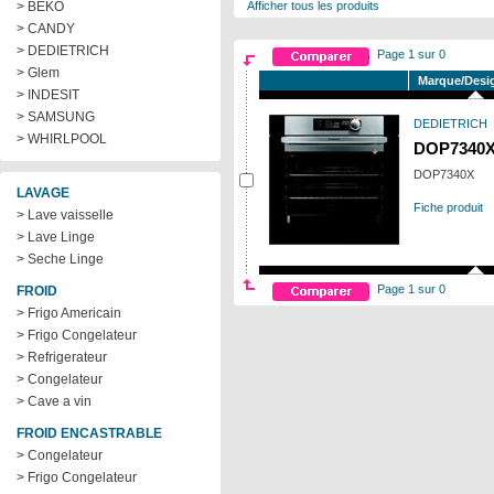
> BEKO
Afficher tous les produits
> CANDY
> DEDIETRICH
Page 1 sur 0
> Glem
Marque/Desi
> INDESIT
> SAMSUNG
DEDIETRICH
> WHIRLPOOL
DOP7340
DOP7340X
LAVAGE
Fiche produit
> Lave vaisselle
> Lave Linge
> Seche Linge
Page 1 sur 0
FROID
> Frigo Americain
> Frigo Congelateur
> Refrigerateur
> Congelateur
> Cave a vin
FROID ENCASTRABLE
> Congelateur
> Frigo Congelateur