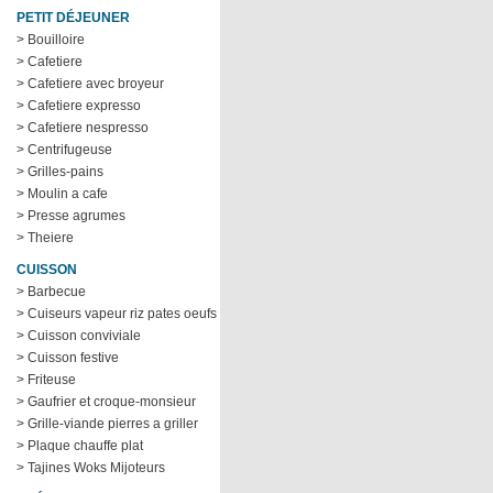
PETIT DÉJEUNER
> Bouilloire
> Cafetiere
> Cafetiere avec broyeur
> Cafetiere expresso
> Cafetiere nespresso
> Centrifugeuse
> Grilles-pains
> Moulin a cafe
> Presse agrumes
> Theiere
CUISSON
> Barbecue
> Cuiseurs vapeur riz pates oeufs
> Cuisson conviviale
> Cuisson festive
> Friteuse
> Gaufrier et croque-monsieur
> Grille-viande pierres a griller
> Plaque chauffe plat
> Tajines Woks Mijoteurs