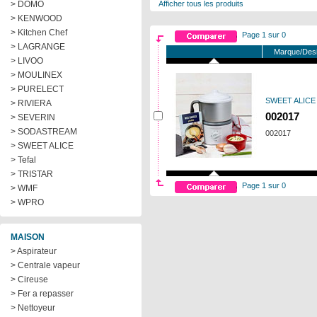
> DOMO
Afficher tous les produits
> KENWOOD
> Kitchen Chef
Page 1 sur 0
> LAGRANGE
Marque/Desi
> LIVOO
> MOULINEX
> PURELECT
SWEET ALICE
> RIVIERA
002017
> SEVERIN
> SODASTREAM
002017
> SWEET ALICE
> Tefal
> TRISTAR
Page 1 sur 0
> WMF
> WPRO
MAISON
> Aspirateur
> Centrale vapeur
> Cireuse
> Fer a repasser
> Nettoyeur