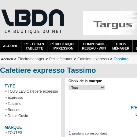
PC - ÉCRAN
PÉRIPHÉRIQUE
COMPOSANT
GROS
ACCUEIL
TABLETTE
IMPRESSION
RESEAU - WIFI
MÉNAGER
>
>
>
>
Electromenager
Petit déjeuner
Cafetiere expresso
Tassimo
Accueil
Cafetiere expresso Tassimo
Choix de la marque
TYPE
> TOUS LES Cafetiere expresso
> Expresso
> Tassimo
Pre
> Senseo
> Dolce Gusto
MARQUE
1
> TOUTES
produits correspondant