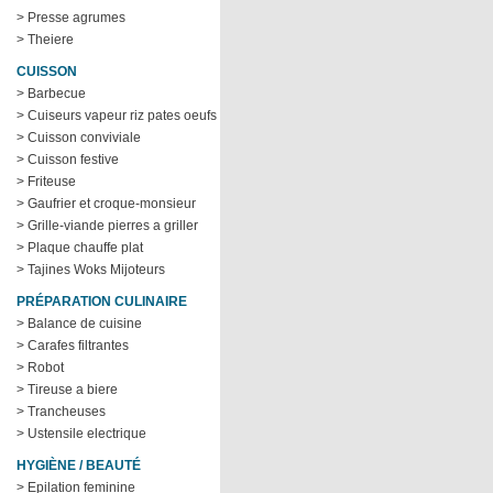
> Presse agrumes
> Theiere
CUISSON
> Barbecue
> Cuiseurs vapeur riz pates oeufs
> Cuisson conviviale
> Cuisson festive
> Friteuse
> Gaufrier et croque-monsieur
> Grille-viande pierres a griller
> Plaque chauffe plat
> Tajines Woks Mijoteurs
PRÉPARATION CULINAIRE
> Balance de cuisine
> Carafes filtrantes
> Robot
> Tireuse a biere
> Trancheuses
> Ustensile electrique
HYGIÈNE / BEAUTÉ
> Epilation feminine