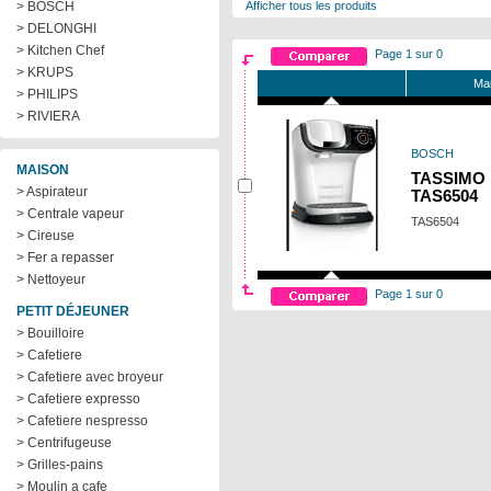
> BOSCH
Afficher tous les produits
> DELONGHI
> Kitchen Chef
Page 1 sur 0
> KRUPS
Mar
> PHILIPS
> RIVIERA
BOSCH
MAISON
TASSIMO 
> Aspirateur
TAS6504
> Centrale vapeur
TAS6504
> Cireuse
> Fer a repasser
> Nettoyeur
Page 1 sur 0
PETIT DÉJEUNER
> Bouilloire
> Cafetiere
> Cafetiere avec broyeur
> Cafetiere expresso
> Cafetiere nespresso
> Centrifugeuse
> Grilles-pains
> Moulin a cafe