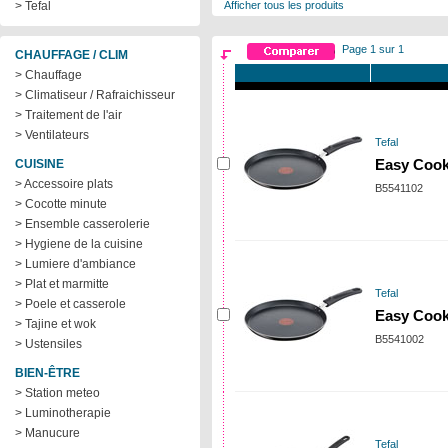
> Tefal
Afficher tous les produits
Page 1 sur 1
CHAUFFAGE / CLIM
> Chauffage
> Climatiseur / Rafraichisseur
> Traitement de l'air
> Ventilateurs
Tefal
CUISINE
Easy Cook
> Accessoire plats
B5541102
> Cocotte minute
> Ensemble casserolerie
> Hygiene de la cuisine
> Lumiere d'ambiance
> Plat et marmitte
Tefal
> Poele et casserole
Easy Cook
> Tajine et wok
B5541002
> Ustensiles
BIEN-ÊTRE
> Station meteo
> Luminotherapie
> Manucure
Tefal