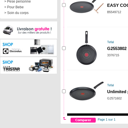
> Pese personne
EASY COO
> Pour Bebe
B5549712
> Soin du corps
Tefal
G2553802
3376715
Tefal
Unlimited 
G2571602
Page 1 sur 1