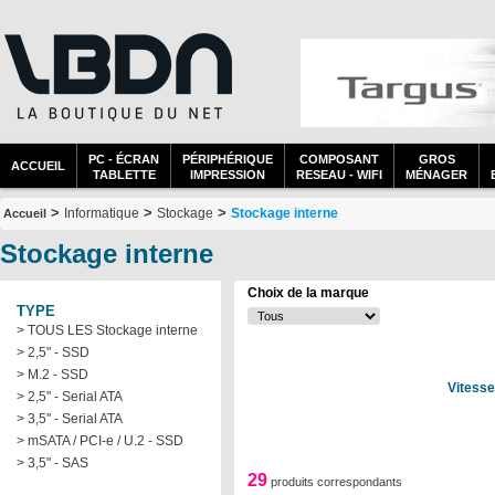
PC - ÉCRAN
PÉRIPHÉRIQUE
COMPOSANT
GROS
ACCUEIL
TABLETTE
IMPRESSION
RESEAU - WIFI
MÉNAGER
>
>
>
Informatique
Stockage
Stockage interne
Accueil
Stockage interne
Choix de la marque
TYPE
> TOUS LES Stockage interne
> 2,5" - SSD
> M.2 - SSD
Vitesse
> 2,5'' - Serial ATA
> 3,5'' - Serial ATA
> mSATA / PCI-e / U.2 - SSD
> 3,5" - SAS
29
produits correspondants