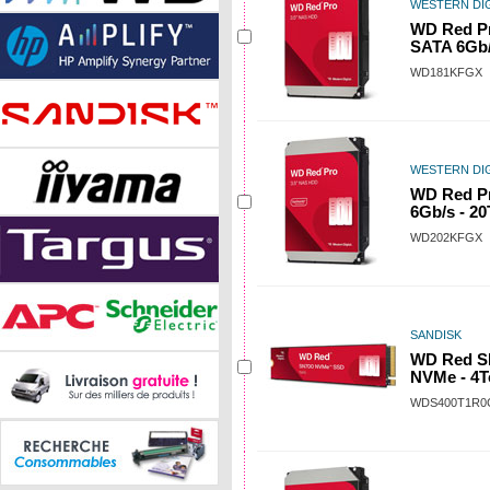
WESTERN DIG
WD Red Pr
SATA 6Gb/
WD181KFGX
WESTERN DIG
WD Red Pr
6Gb/s - 20
WD202KFGX
SANDISK
WD Red S
NVMe - 4T
WDS400T1R0