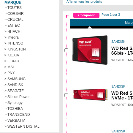
Afficher tous les produits
MARQUE
> TOUTES
> CORSAIR
Page 1 sur 3
> CRUCIAL
Marqu
> EMTEC
> HITACHI
> Integral
SANDISK
> INTENSO
WD Red S
> KINGSTON
6Gb/s - 1T
> KIOXIA
WDS100T1R0
> LEXAR
> MSI
> PNY
> SAMSUNG
> SANDISK
SANDISK
> SEAGATE
WD Red S
> Silicon Power
NVMe - 1T
> Synology
WDS100T1R0
> TOSHIBA
> TRANSCEND
> VERBATIM
> WESTERN DIGITAL
SANDISK