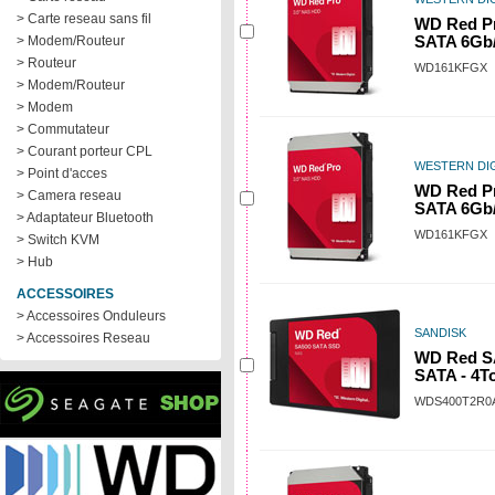
> Carte reseau sans fil
WD Red Pr
> Modem/Routeur
SATA 6Gb/
> Routeur
WD161KFGX
> Modem/Routeur
> Modem
> Commutateur
> Courant porteur CPL
WESTERN DIG
> Point d'acces
WD Red Pr
> Camera reseau
SATA 6Gb/
> Adaptateur Bluetooth
WD161KFGX
> Switch KVM
> Hub
ACCESSOIRES
> Accessoires Onduleurs
SANDISK
> Accessoires Reseau
WD Red S
SATA - 4T
WDS400T2R0