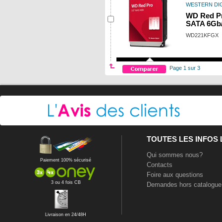
WESTERN DIG
WD Red P
SATA 6Gb/
WD221KFGX
Page 1 sur 3
TOUTES LES INFOS
Qui sommes nous?
Paiement 100% sécurisé
Contacts
Foire aux questions
3 ou 4 fois CB
Demandes hors catalogue
Livraison en 24/48H