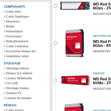
WD Red S
COMPOSANTS
6Gb/s - 2T
> Carte mere
WDS200T1R0
> Carte Graphique
> Memoires
> Boitier
> Alimentation
WESTERN DIG
> Processeur
> Refroidissement
WD Red Pr
6Gb/s - 8T
> Carte Controleur
> Accessoire disque dur
WD8005FFBX
> Adaptateur video
STOCKAGE
> Stockage interne
> Disque Dur externe
SANDISK
> Lecteur Multimedia
WD Red S
NVMe - 2T
> Cle USB
> Stockage reseau
WDS200T1R0
> Graveur PC
> Lecteur de bandes
RÉSEAU
> Carte reseau
WESTERN DIG