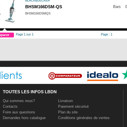
BLACK&DECKER
BHSM166DSM-QS
Bars
0
BHSM166DSMQS
Page 1 sur 1
Page : 1
TOUTES LES INFOS LBDN
Qui sommes nous?
Livraison
Contacts
Paiement sécurisé
Foire aux questions
Plan du site
Demandes hors catalogue
Conditions générales de ventes