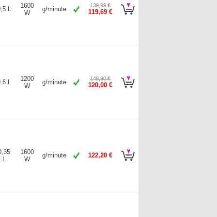
1600
139,99 €
,5 L
g/minute
119,69 €
W
1200
149,90 €
,6 L
g/minute
120,00 €
W
0,35
1600
g/minute
122,20 €
L
W