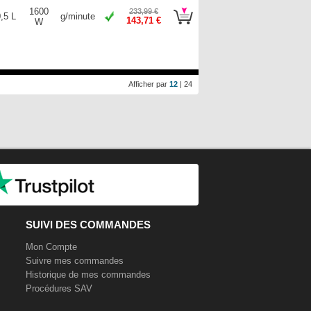
1600
233,99 €
,5 L
g/minute
143,71 €
W
Afficher par
12
|
24
SUIVI DES COMMANDES
Mon Compte
Suivre mes commandes
Historique de mes commandes
Procédures SAV