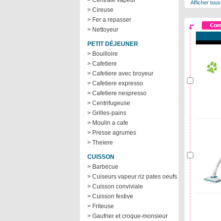
> Centrale vapeur
Afficher tous
> Cireuse
> Fer a repasser
> Nettoyeur
PETIT DÉJEUNER
> Bouilloire
> Cafetiere
> Cafetiere avec broyeur
> Cafetiere expresso
> Cafetiere nespresso
> Centrifugeuse
> Grilles-pains
> Moulin a cafe
> Presse agrumes
> Theiere
CUISSON
> Barbecue
> Cuiseurs vapeur riz pates oeufs
> Cuisson conviviale
> Cuisson festive
> Friteuse
> Gaufrier et croque-monsieur