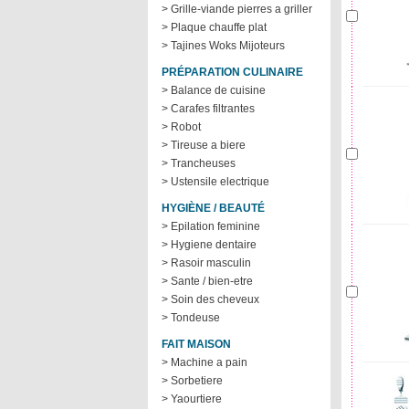
> Grille-viande pierres a griller
> Plaque chauffe plat
> Tajines Woks Mijoteurs
PRÉPARATION CULINAIRE
> Balance de cuisine
> Carafes filtrantes
> Robot
> Tireuse a biere
> Trancheuses
> Ustensile electrique
HYGIÈNE / BEAUTÉ
> Epilation feminine
> Hygiene dentaire
> Rasoir masculin
> Sante / bien-etre
> Soin des cheveux
> Tondeuse
FAIT MAISON
> Machine a pain
> Sorbetiere
> Yaourtiere