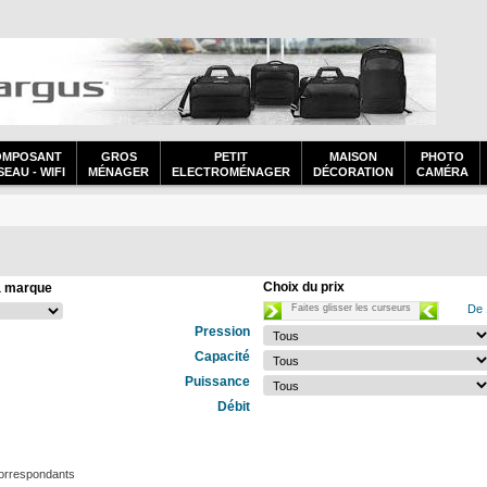
OMPOSANT
GROS
PETIT
MAISON
PHOTO
EAU - WIFI
MÉNAGER
ELECTROMÉNAGER
DÉCORATION
CAMÉRA
Choix du prix
a marque
Faites glisser les curseurs
De 
Pression
Capacité
Puissance
Débit
correspondants