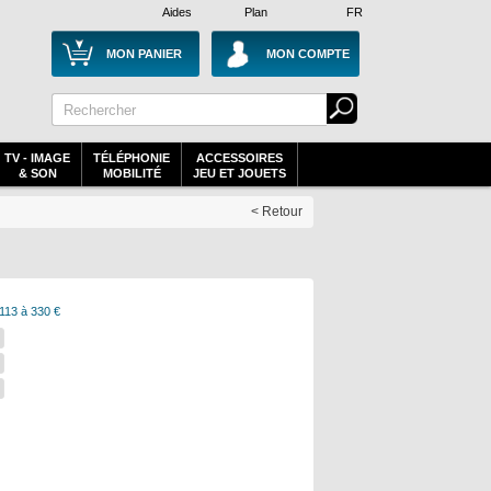
Aides
Plan
FR
MON PANIER
MON COMPTE
TV - IMAGE
TÉLÉPHONIE
ACCESSOIRES
& SON
MOBILITÉ
JEU ET JOUETS
< Retour
113 à 330 €