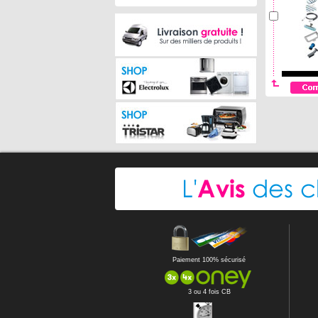
Paiement 100% sécurisé
3 ou 4 fois CB