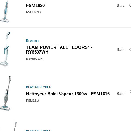
FSM1630
Bars
0
FSM 1630
Rowenta
TEAM POWER "ALL FLOORS" -
Bars
0
RY6597WH
RY6597WH
BLACK&DECKER
Nettoyeur Balai Vapeur 1600w - FSM1616
Bars
FSM1616