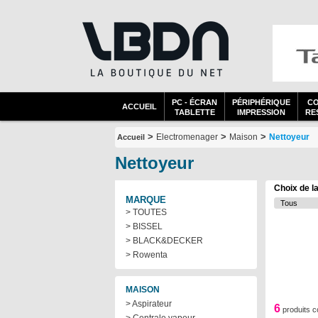
PC - ÉCRAN
PÉRIPHÉRIQUE
C
ACCUEIL
TABLETTE
IMPRESSION
RES
>
>
>
Electromenager
Maison
Nettoyeur
Accueil
Nettoyeur
Choix de l
MARQUE
> TOUTES
> BISSEL
> BLACK&DECKER
> Rowenta
MAISON
> Aspirateur
6
produits 