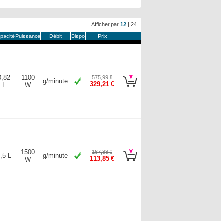
Afficher par
12
|
24
pacité
Puissance
Débit
Dispo
Prix
0,82
1100
575,99 €
g/minute
329,21 €
L
W
1500
167,88 €
,5 L
g/minute
113,85 €
W