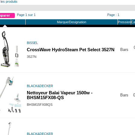
 les produits
Page 1 sur 1
Page : 1
Marque/Designation
Pression
Ca
BISSEL
CrossWave HydroSteam Pet Select 3527N
Bars
3527N
BLACK&DECKER
Nettoyeur Balai Vapeur 1500w -
Bars
0
BHSM15FX08-QS
BHSM15FX08QS
BLACK&DECKER