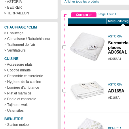
> ASTORIA
Afficher tous les produits
> BEURER
> TERRAILLON
Page 1 sur 1
Marque/Desig
CHAUFFAGE / CLIM
> Chauffage
ASTORIA
> Climatiseur / Rafraichisseur
Surmatela
> Traitement de l'air
places
> Ventilateurs
AD056A1
CUISINE
AD056A1
> Accessoire plats
> Cocotte minute
> Ensemble casserolerie
> Hygiene de la cuisine
ASTORIA
> Lumiere d'ambiance
AD165A
> Plat et marmitte
AD165A
> Poele et casserole
> Tajine et wok
> Ustensiles
BIEN-ÊTRE
> Station meteo
BEURER