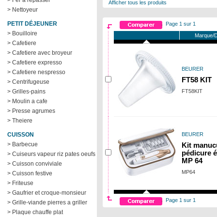
> Fer a repasser
Afficher tous les produits
> Nettoyeur
PETIT DÉJEUNER
Page 1 sur 1
> Bouilloire
Marque/D
> Cafetiere
> Cafetiere avec broyeur
> Cafetiere expresso
BEURER
> Cafetiere nespresso
FT58 KIT
> Centrifugeuse
> Grilles-pains
FT58KIT
> Moulin a cafe
> Presse agrumes
> Theiere
CUISSON
BEURER
> Barbecue
Kit manuc
pédicure é
> Cuiseurs vapeur riz pates oeufs
MP 64
> Cuisson conviviale
MP64
> Cuisson festive
> Friteuse
> Gaufrier et croque-monsieur
Page 1 sur 1
> Grille-viande pierres a griller
> Plaque chauffe plat