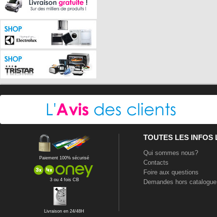
TOUTES LES INFOS
Qui sommes nous?
Paiement 100% sécurisé
Contacts
Foire aux questions
3 ou 4 fois CB
Demandes hors catalogue
Livraison en 24/48H