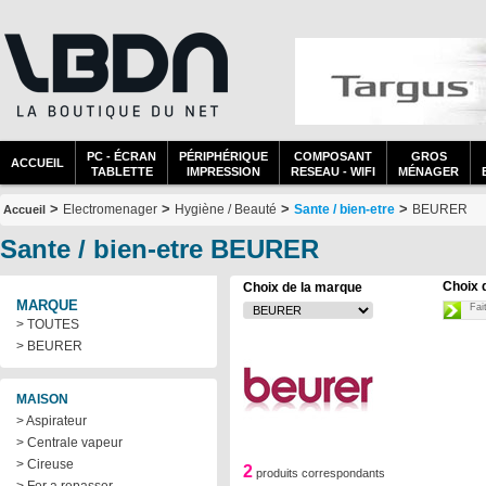
PC - ÉCRAN
PÉRIPHÉRIQUE
COMPOSANT
GROS
ACCUEIL
TABLETTE
IMPRESSION
RESEAU - WIFI
MÉNAGER
>
>
>
>
Electromenager
Hygiène / Beauté
Sante / bien-etre
BEURER
Accueil
Sante / bien-etre BEURER
Choix 
Choix de la marque
MARQUE
Fai
> TOUTES
> BEURER
MAISON
> Aspirateur
> Centrale vapeur
> Cireuse
2
produits correspondants