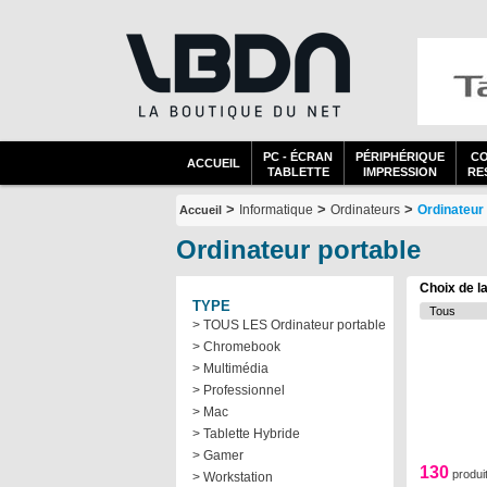
PC - ÉCRAN
PÉRIPHÉRIQUE
C
ACCUEIL
TABLETTE
IMPRESSION
RES
>
>
>
Informatique
Ordinateurs
Ordinateur
Accueil
Ordinateur portable
Choix de l
TYPE
> TOUS LES Ordinateur portable
> Chromebook
> Multimédia
> Professionnel
> Mac
> Tablette Hybride
> Gamer
130
produi
> Workstation