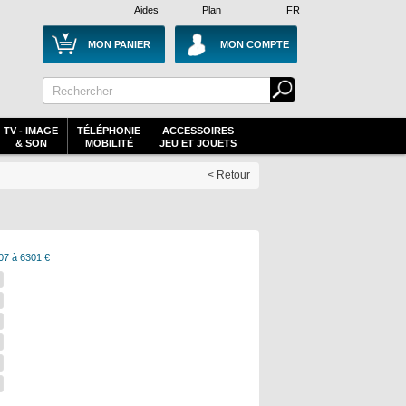
Aides
Plan
FR
MON PANIER
MON COMPTE
TV - IMAGE
TÉLÉPHONIE
ACCESSOIRES
& SON
MOBILITÉ
JEU ET JOUETS
< Retour
07 à 6301 €