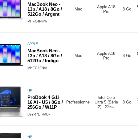
MacBook Neo -
Apple A18
13p / A18 / 8Go /
Mac
8 Go
Pro
512Go / Argent
MHFC4FN/A
APPLE
MacBook Neo -
Apple A18
13p / A18 / 8Go /
Mac
8 Go
Pro
512Go / Indigo
MHFG4FN/A
HP
ProBook 4 G1i
Intel Core
16 AI - U5 / 8Go /
Professionnel
Ultra 5 (Série
8 Go
2) - 225U
256Go / W11P
B9YR7ET#ABF
HP