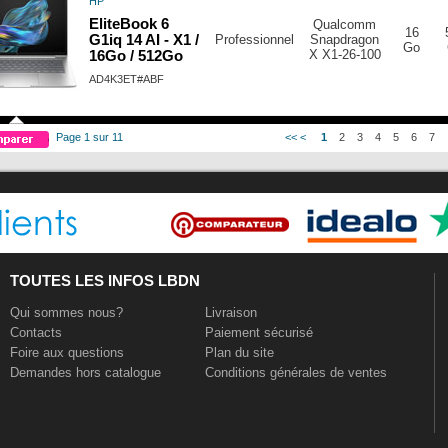
HP
EliteBook 6
Qualcomm
16
G1iq 14 AI - X1 /
Professionnel
Snapdragon
Go
X X1-26-100
16Go / 512Go
AD4K3ET#ABF
Page 1 sur 11
<<
<
1
2
3
4
5
6
7
TOUTES LES INFOS LBDN
Qui sommes nous?
Livraison
Contacts
Paiement sécurisé
Foire aux questions
Plan du site
Demandes hors catalogue
Conditions générales de ventes