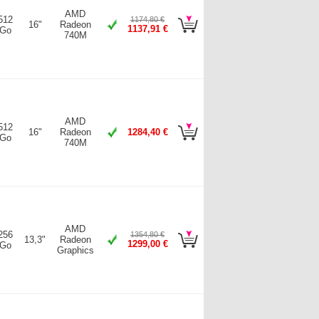
AMD
512
1174,80 €
16"
Radeon
1137,91 €
Go
740M
AMD
512
16"
Radeon
1284,40 €
Go
740M
AMD
256
1354,80 €
13,3"
Radeon
1299,00 €
Go
Graphics