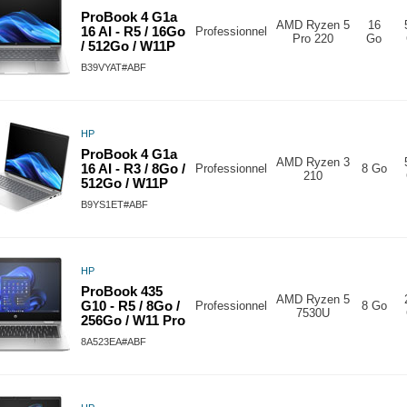
ProBook 4 G1a
AMD Ryzen 5
16
16 AI - R5 / 16Go
Professionnel
Pro 220
Go
/ 512Go / W11P
B39VYAT#ABF
HP
ProBook 4 G1a
AMD Ryzen 3
16 AI - R3 / 8Go /
Professionnel
8 Go
210
512Go / W11P
B9YS1ET#ABF
HP
ProBook 435
AMD Ryzen 5
G10 - R5 / 8Go /
Professionnel
8 Go
7530U
256Go / W11 Pro
8A523EA#ABF