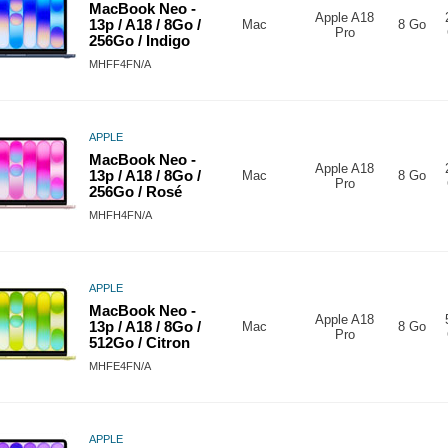
MacBook Neo -
Apple A18
13p / A18 / 8Go /
Mac
8 Go
Pro
256Go / Indigo
MHFF4FN/A
APPLE
MacBook Neo -
Apple A18
13p / A18 / 8Go /
Mac
8 Go
Pro
256Go / Rosé
MHFH4FN/A
APPLE
MacBook Neo -
Apple A18
13p / A18 / 8Go /
Mac
8 Go
Pro
512Go / Citron
MHFE4FN/A
APPLE