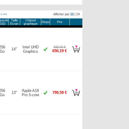
>
>>
Afficher par
12
|
24
pacité
Taille
Chipset
Dispo
Prix
SSD
Ecran
graphique
256
Intel UHD
699,00 €
14"
650,19 €
Go
Graphics
256
Apple A18
13"
799,59 €
Go
Pro 5-core