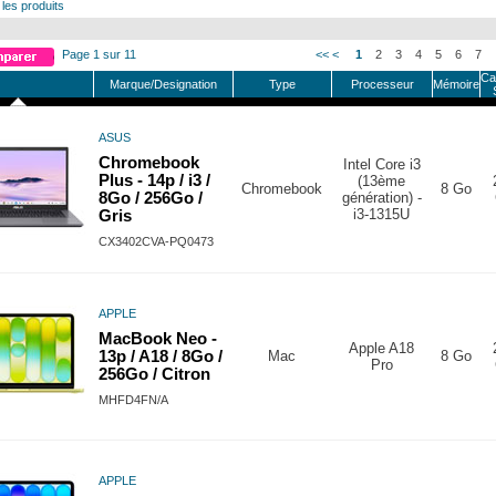
 les produits
Page 1 sur 11
<<
<
1
2
3
4
5
6
7
Ca
Marque/Designation
Type
Processeur
Mémoire
ASUS
Chromebook
Intel Core i3
Plus - 14p / i3 /
(13ème
Chromebook
8 Go
8Go / 256Go /
génération) -
i3-1315U
Gris
CX3402CVA-PQ0473
APPLE
MacBook Neo -
Apple A18
13p / A18 / 8Go /
Mac
8 Go
Pro
256Go / Citron
MHFD4FN/A
APPLE