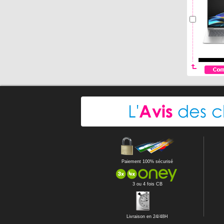
Paiement 100% sécurisé
3 ou 4 fois CB
Livraison en 24/48H