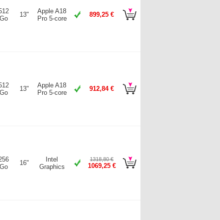
512
Apple A18
13"
899,25 €
Go
Pro 5-core
512
Apple A18
13"
912,84 €
Go
Pro 5-core
256
Intel
1318,80 €
16"
1069,25 €
Go
Graphics