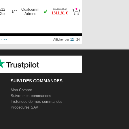
512
Qualcomm
1846,80 €
14"
1311,81 €
Go
Adreno
>
>>
Afficher par
12
|
24
SUIVI DES COMMANDES
Mon Compte
Suivre mes commandes
Historique de mes commandes
Procédures SAV