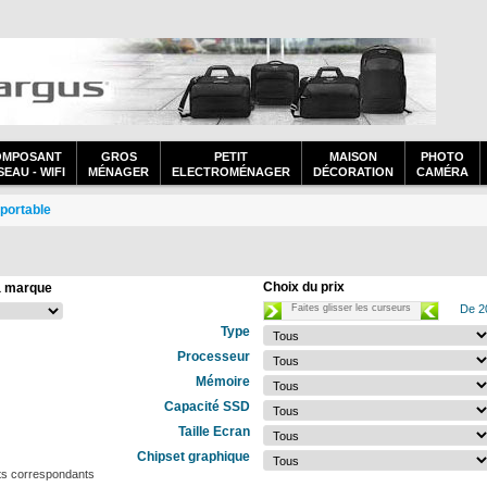
OMPOSANT
GROS
PETIT
MAISON
PHOTO
EAU - WIFI
MÉNAGER
ELECTROMÉNAGER
DÉCORATION
CAMÉRA
 portable
Choix du prix
a marque
Faites glisser les curseurs
De 2
Type
Processeur
Mémoire
Capacité SSD
Taille Ecran
Chipset graphique
ts correspondants