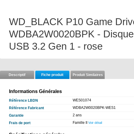
WD_BLACK P10 Game Driv
WDBA2W0020BPK - Disque dur 
USB 3.2 Gen 1 - rose
Descriptif
Fiche produit
Produit Similaires
Informations Générales
WES01074
Référence LBDN
WDBA2W0020BPK-WES1
Référence Fabricant
2 ans
Garantie
Famille II
Frais de port
Voir détail