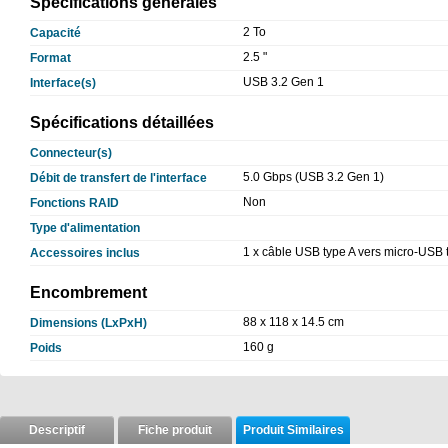
Spécifications générales
2 To
Capacité
2.5 "
Format
USB 3.2 Gen 1
Interface(s)
Spécifications détaillées
Connecteur(s)
5.0 Gbps (USB 3.2 Gen 1)
Débit de transfert de l'interface
Non
Fonctions RAID
Type d'alimentation
1 x câble USB type A vers micro-USB 
Accessoires inclus
Encombrement
88 x 118 x 14.5 cm
Dimensions (LxPxH)
160 g
Poids
Descriptif
Fiche produit
Produit Similaires