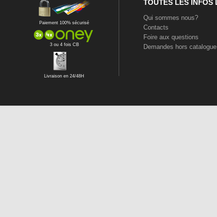
TOUTES LES INFOS
Qui sommes nous?
Paiement 100% sécurisé
Contacts
Foire aux questions
3 ou 4 fois CB
Demandes hors catalogue
Livraison en 24/48H