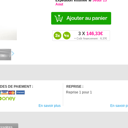
Expedition estimée le
Jeudi 13
Aout
3 X
146,33€
+ Coût financement : 6,37€
DES DE PAIEMENT :
REPRISE :
Reprise 1 pour 1
En savoir plus
En savoir p
ssoires