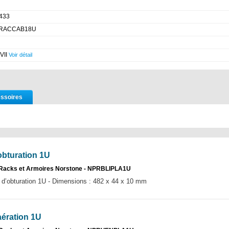
433
RACCAB18U
 VII
Voir détail
ssoires
bturation 1U
Racks et Armoires Norstone - NPRBLIPLA1U
obturation 1U - Dimensions : 482 x 44 x 10 mm
ération 1U