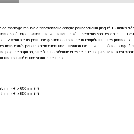
 de stockage robuste et fonctionnelle conçue pour accueillir jusqu'à 18 unités d'
onnels où l'organisation et la ventilation des équipements sont essentielles. Il est
enant 2 ventilateurs pour une gestion optimale de la température. Les panneaux 
ue les trous carrés perforés permettent une utilisation facile avec des écrous cage à c
ne poignée papillon, offre à la fois sécurité et esthétique. De plus, le rack est mont
 une mobilité et une stabilité accrues.
985 mm (H) x 600 mm (P)
905 mm (H) x 600 mm (P)