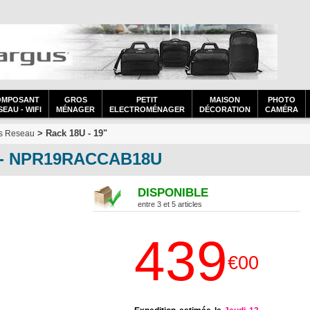
OMPOSANT
GROS
PETIT
MAISON
PHOTO
EAU - WIFI
MÉNAGER
ELECTROMÉNAGER
DÉCORATION
CAMÉRA
> Rack 18U - 19"
es Reseau
" - NPR19RACCAB18U
DISPONIBLE
entre 3 et 5 articles
439
€00