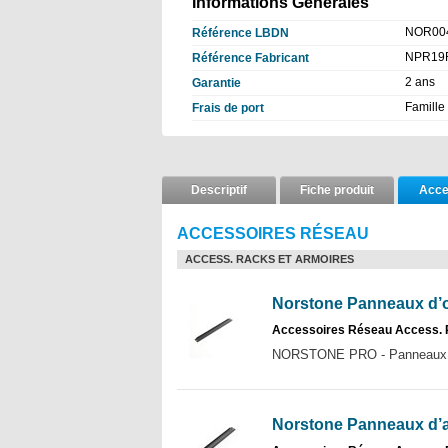
Informations Générales
NOR00
Référence LBDN
NPR19
Référence Fabricant
2 ans
Garantie
Famille
Frais de port
Descriptif
Fiche produit
Acce
ACCESSOIRES RÉSEAU
ACCESS. RACKS ET ARMOIRES
Norstone Panneaux d’o
Accessoires Réseau Access. 
NORSTONE PRO - Panneaux d’
Norstone Panneaux d’a