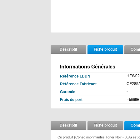
Descriptif
Fiche produit
Compa
Informations Générales
HEW02
Référence LBDN
CE285
Référence Fabricant
-
Garantie
Famille 
Frais de port
Descriptif
Fiche produit
Compa
Ce produit (Conso imprimantes Toner Noir - 85A) est c