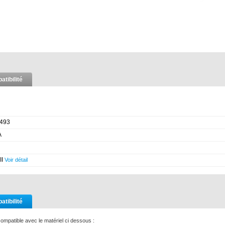
tibilité
493
A
II
Voir détail
tibilité
ompatible avec le matériel ci dessous :