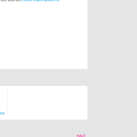
Voir tous les
Conso imprimantes HP
lus
HAUT