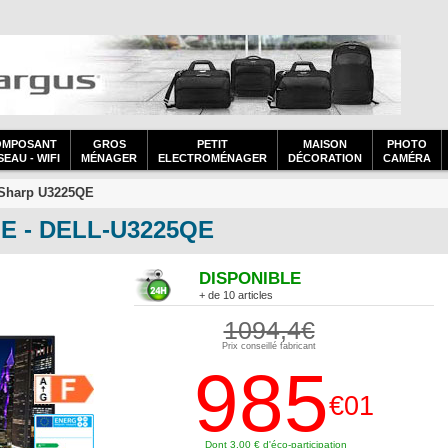
OMPOSANT
GROS
PETIT
MAISON
PHOTO
EAU - WIFI
MÉNAGER
ELECTROMÉNAGER
DÉCORATION
CAMÉRA
aSharp U3225QE
QE - DELL-U3225QE
DISPONIBLE
+ de 10 articles
1094,4€
Prix conseillé fabricant
985
€01
Dont 3,00 € d'éco-participation