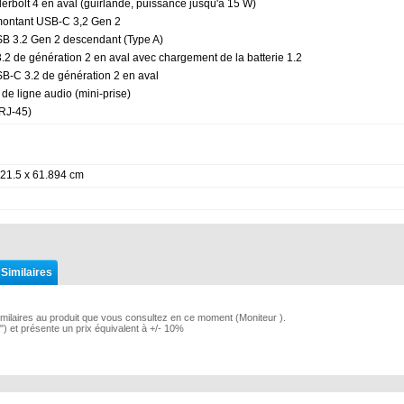
erbolt 4 en aval (guirlande, puissance jusqu'à 15 W)
montant USB-C 3,2 Gen 2
SB 3.2 Gen 2 descendant (Type A)
.2 de génération 2 en aval avec chargement de la batterie 1.2
SB-C 3.2 de génération 2 en aval
 de ligne audio (mini-prise)
RJ-45)
 21.5 x 61.894 cm
 Similaires
imilaires au produit que vous consultez en ce moment (Moniteur ).
0") et présente un prix équivalent à +/- 10%