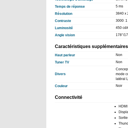
5 ms
Temps de réponse
3840 x 
Résolution
3000 :1
Contraste
450 cd/
Luminosité
178°/17
Angle vision
Caractéristiques supplémentaires
Non
Haut parleur
Non
Tuner TV
Concept
Divers
mode co
latéral
Noir
Couleur
Connectivité
HDMI
Displ
Sortie
Thund