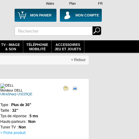
Aides
Plan
FR
MON PANIER
MON COMPTE
TV - IMAGE
TÉLÉPHONIE
ACCESSOIRES
& SON
MOBILITÉ
JEU ET JOUETS
< Retour
Moniteur DELL
UltraSharp U3225QE
Type :
Plus de 30"
Taille :
32''
Tps de réponse :
5 ms
Hauts-parleurs :
Non
Tuner TV :
Non
> Fiche produit