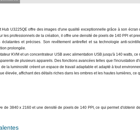
t Hub U3225QE offre des images d'une qualité exceptionnelle grâce à son écran 
 les professionnels de la création, il offre une densité de pixels de 140 PPI et pr
éclatantes et précises. Son revêtement antireflet et sa technologie anti-scintil
ation prolongée.
mutateur KVM et un concentrateur USB avec alimentation USB jusqu'à 140 watts, ce
sparente de plusieurs appareils. Des fonctions avancées telles que l'incrustation d'
 de la luminosité créent un espace de travail adaptable et adapté à tout environne
élevée, affichant des détails riches dans les ombres et les hautes lumières, ce qu
ve de 3840 x 2160 et une densité de pixels de 140 PPI, ce qui permet d'obtenir de
alentes