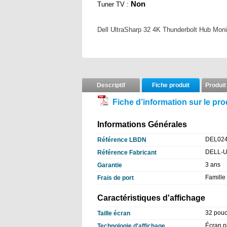
Non
Tuner TV :
Dell UltraSharp 32 4K Thunderbolt Hub Mon
Descriptif
Fiche produit
Produit
Fiche d’information sur le pro
Informations Générales
DEL02
Référence LBDN
DELL-
Référence Fabricant
3 ans
Garantie
Famille
Frais de port
Caractéristiques d'affichage
32 pou
Taille écran
Écran pl
Technologie d'affichage