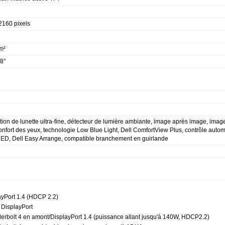
2160 pixels
m²
8°
ion de lunette ultra-fine, détecteur de lumière ambiante, image après image, imag
nfort des yeux, technologie Low Blue Light, Dell ComfortView Plus, contrôle autom
 LED, Dell Easy Arrange, compatible branchement en guirlande
ayPort 1.4 (HDCP 2.2)
 DisplayPort
erbolt 4 en amont/DisplayPort 1.4 (puissance allant jusqu'à 140W, HDCP2.2)