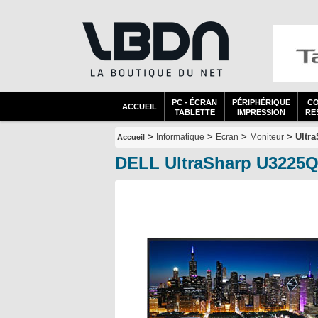
PC - ÉCRAN
PÉRIPHÉRIQUE
C
ACCUEIL
TABLETTE
IMPRESSION
RES
>
>
>
> Ultr
Informatique
Ecran
Moniteur
Accueil
DELL UltraSharp U3225