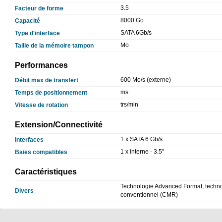
3.5
Facteur de forme
8000 Go
Capacité
SATA 6Gb/s
Type d'interface
Mo
Taille de la mémoire tampon
Performances
600 Mo/s (externe)
Débit max de transfert
ms
Temps de positionnement
trs/min
Vitesse de rotation
Extension/Connectivité
1 x SATA 6 Gb/s
Interfaces
1 x interne - 3.5"
Baies compatibles
Caractéristiques
Technologie Advanced Format, techno
Divers
conventionnel (CMR)