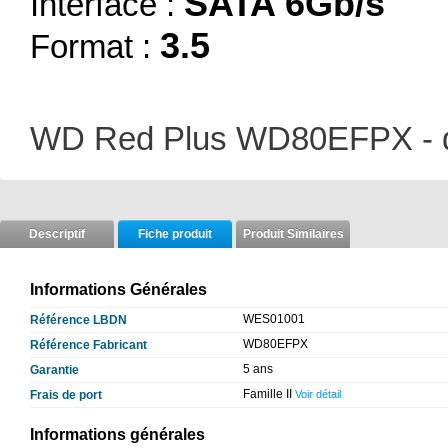
SATA 6Gb/s
Interface :
3.5
Format :
WD Red Plus WD80EFPX - di
Descriptif
Fiche produit
Produit Similaires
Informations Générales
WES01001
Référence LBDN
WD80EFPX
Référence Fabricant
5 ans
Garantie
Famille II
Frais de port
Voir détail
Informations générales