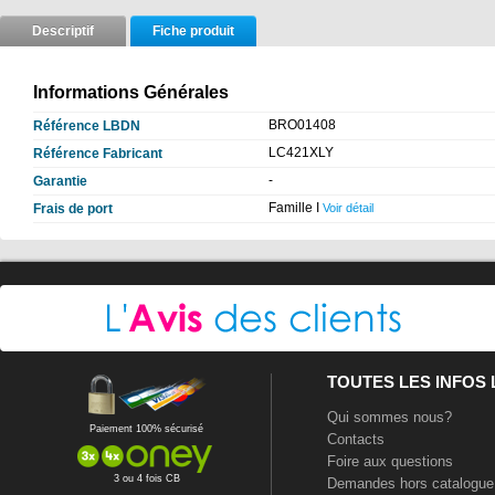
Descriptif
Fiche produit
Informations Générales
BRO01408
Référence LBDN
LC421XLY
Référence Fabricant
-
Garantie
Famille I
Frais de port
Voir détail
TOUTES LES INFOS
Qui sommes nous?
Paiement 100% sécurisé
Contacts
Foire aux questions
3 ou 4 fois CB
Demandes hors catalogue