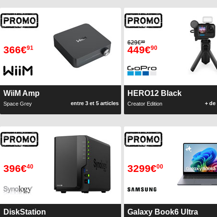
629€
99
366€
449€
91
90
WiiM Amp
HERO12 Black
entre 3 et 5 articles
+ de 
Space Grey
Creator Edition
396€
3299€
40
00
DiskStation
Galaxy Book6 Ultra