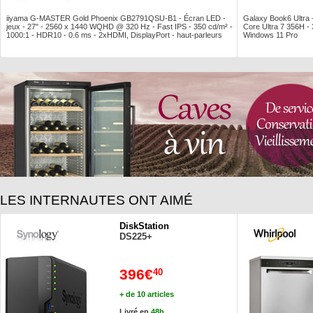
iiyama G-MASTER Gold Phoenix GB2791QSU-B1 - Écran LED -
Galaxy Book6 Ultra
jeux - 27" - 2560 x 1440 WQHD @ 320 Hz - Fast IPS - 350 cd/m² -
Core Ultra 7 356H 
1000:1 - HDR10 - 0.6 ms - 2xHDMI, DisplayPort - haut-parleurs
Windows 11 Pro
LES INTERNAUTES ONT AIMÉ
DiskStation
DS225+
396€
40
+ de 10 articles
Livré en
48h