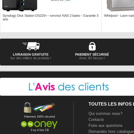
Synology Disk Station DS225+ - serveur NAS 2 baies - Garantie 3
Whirlpool - Lave-vais
ans
LIVRAISON GRATUITE
PAIEMENT SÉCURISÉ
Sur des milliers de produits !
Avec 3D Secure !
TOUTES LES INFOS
Qui sommes nous?
Paiement 100% sécurisé
Contacts
Foire aux questions
3 ou 4 fois CB
Demandes hors catalogue