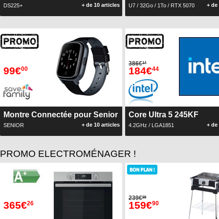
+ de 10 articles
+ de 
DS225+
U7 / 32Go / 1To / RTX 5070
386€
14
99€
184€
00
44
Montre Connectée pour Senior
Core Ultra 5 245KF
+ de 10 articles
+ de 
SENIOR
4.2GHz / LGA1851
PROMO ELECTROMÉNAGER !
239€
99
365€
159€
26
90