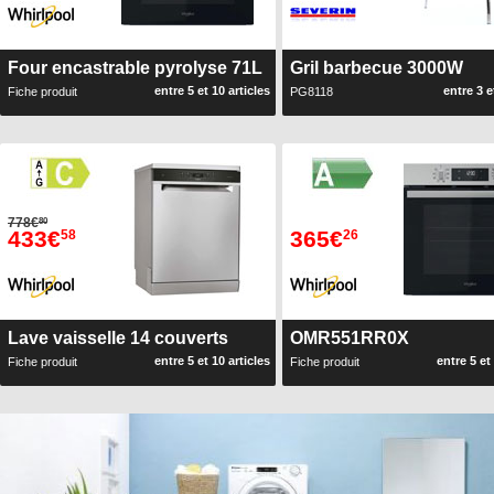
Four encastrable pyrolyse 71L
Gril barbecue 3000W
entre 5 et 10 articles
entre 3 e
Fiche produit
PG8118
778€
80
433€
365€
58
26
Lave vaisselle 14 couverts
OMR551RR0X
entre 5 et 10 articles
entre 5 et
Fiche produit
Fiche produit