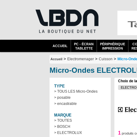
PC - ÉCRAN
PÉRIPHÉRIQUE
C
ACCUEIL
TABLETTE
IMPRESSION
RES
>
>
>
Electromenager
Cuisson
Micro-Ond
Accueil
Micro-Ondes ELECTRO
Choix de l
TYPE
> TOUS LES Micro-Ondes
> posable
> encastrable
MARQUE
> TOUTES
> BOSCH
1
> ELECTROLUX
produits c