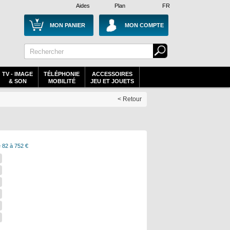
Aides
Plan
FR
MON PANIER
MON COMPTE
TV - IMAGE
TÉLÉPHONIE
ACCESSOIRES
& SON
MOBILITÉ
JEU ET JOUETS
< Retour
 82 à 752 €